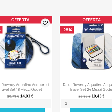
OFFERTA
OFFERTA
favorite_border
%
-28%
r Rowney Aquafine Acquerelli
Daler Rowney Aquafine Acque
Travel Set 18 Mezzi Godet
Travel Set 24 Mezzi God
14,93 €
19,43 €
20,73 €
26,98 €