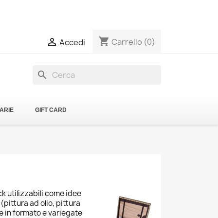
shopping_cart

Carrello
(0)
Accedi
search
ARIE
GIFT CARD
k utilizzabili come idee
(pittura ad olio, pittura
se in formato e variegate