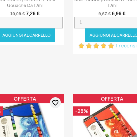
Gouache Da 12ml
12ml
7,26 €
6,96 €
10,09 €
9,67 €
AGGIUNGI AL CARRELLO
AGGIUNGI AL CARRELL
1 recens
OFFERTA
OFFERTA
favorite_border
%
-28%