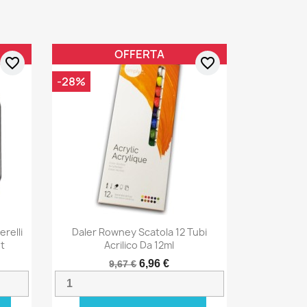
OFFERTA
favorite_border
favorite_border
-28%
relli
Daler Rowney Scatola 12 Tubi
et
Acrilico Da 12ml
6,96 €
9,67 €