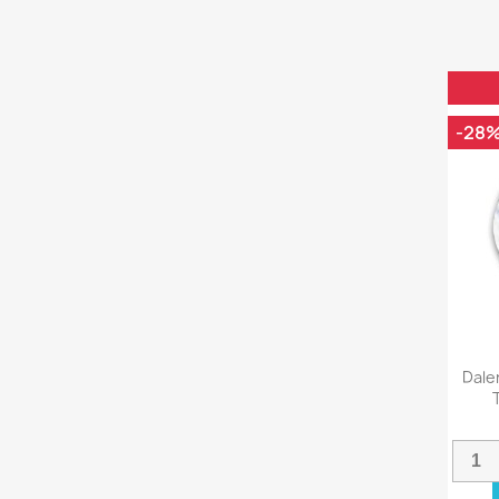
-28
Dale