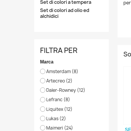
Set di colori a tempera
per
Set di colori ad olio ed
alchidici
FILTRA PER
So
Marca
Amsterdam
(8)
Artecreo
(2)
Daler-Rowney
(12)
Lefranc
(8)
Liquitex
(12)
Lukas
(2)
Maimeri
(24)
SE