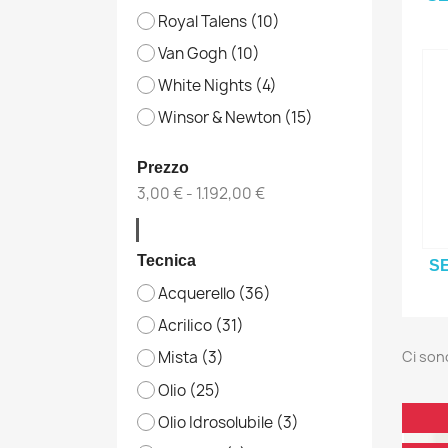
Royal Talens
(10)
Van Gogh
(10)
White Nights
(4)
Winsor & Newton
(15)
Prezzo
3,00 € - 1.192,00 €
Tecnica
SE
Acquerello
(36)
Acrilico
(31)
Ci son
Mista
(3)
Olio
(25)
Olio Idrosolubile
(3)