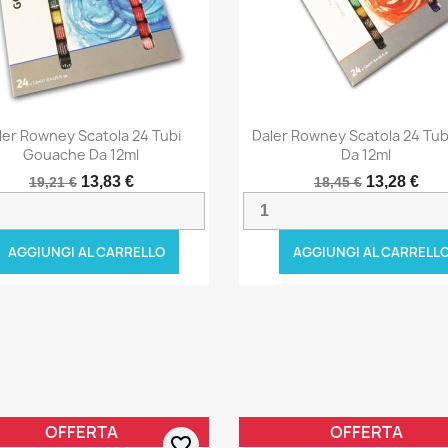
ler Rowney Scatola 24 Tubi
Daler Rowney Scatola 24 Tubi
Gouache Da 12ml
Da 12ml
13,83 €
13,28 €
19,21 €
18,45 €
AGGIUNGI AL CARRELLO
AGGIUNGI AL CARRELL
OFFERTA
OFFERTA
favorite_border