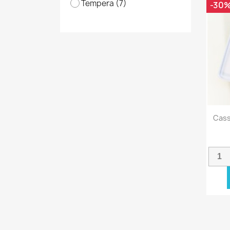
Tempera
(7)
-30
Cass