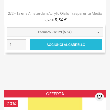
272 - Talens Amsterdam Acrylic Giallo Trasparente Medio
5,34 €
6,67 €
AGGIUNGI AL CARRELLO
OFFERTA
favorite_border
-20%