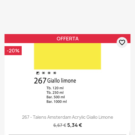
OFFERTA
favorite_border
-20%
267 - Talens Amsterdam Acrylic Giallo Limone
5,34 €
6,67 €