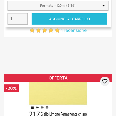
AGGIUNGI AL CARRELLO
1 recensione
OFFERTA
favorite_border
-20%