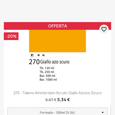
OFFERTA
favorite_border
-20%
270 - Talens Amsterdam Acrylic Giallo Azoico Scuro
5,34 €
6,67 €