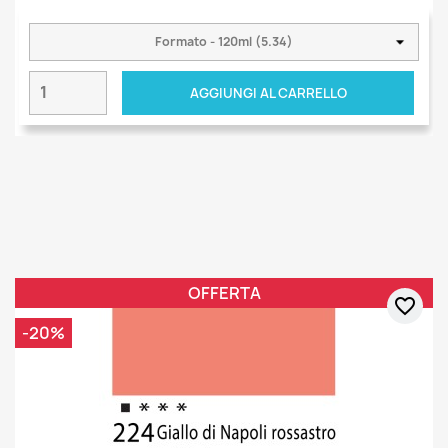
AGGIUNGI AL CARRELLO
OFFERTA
favorite_border
-20%