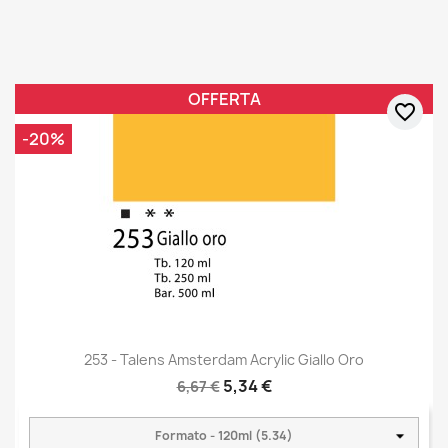
OFFERTA
favorite_border
-20%
253 - Talens Amsterdam Acrylic Giallo Oro
5,34 €
6,67 €