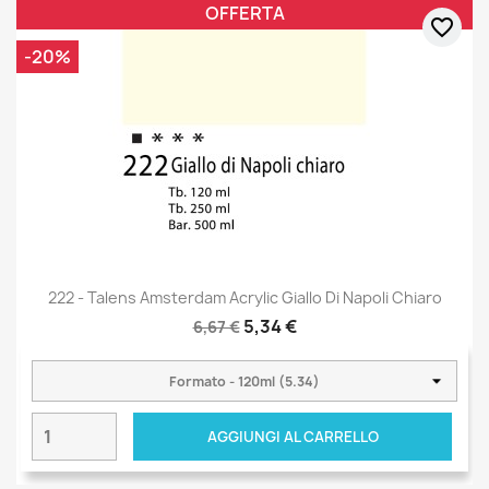
OFFERTA
favorite_border
-20%
222 - Talens Amsterdam Acrylic Giallo Di Napoli Chiaro
5,34 €
6,67 €
AGGIUNGI AL CARRELLO