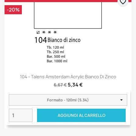
favorite_border
-20%
104 - Talens Amsterdam Acrylic Bianco Di Zinco
5,34 €
6,67 €
AGGIUNGI AL CARRELLO