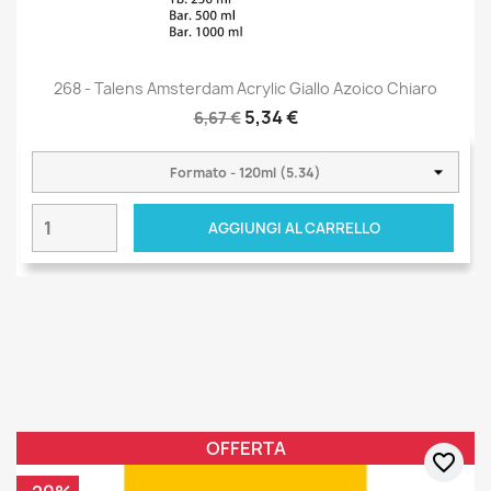
268 - Talens Amsterdam Acrylic Giallo Azoico Chiaro
5,34 €
6,67 €
AGGIUNGI AL CARRELLO
OFFERTA
favorite_border