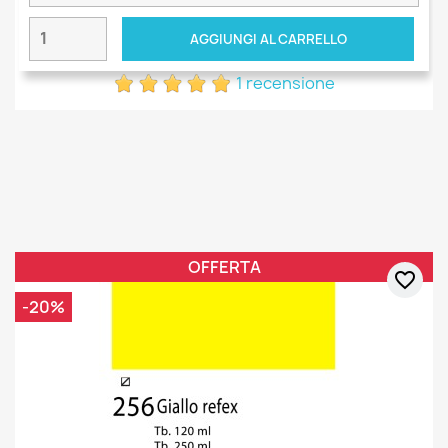
AGGIUNGI AL CARRELLO
1 recensione
OFFERTA
favorite_border
-20%