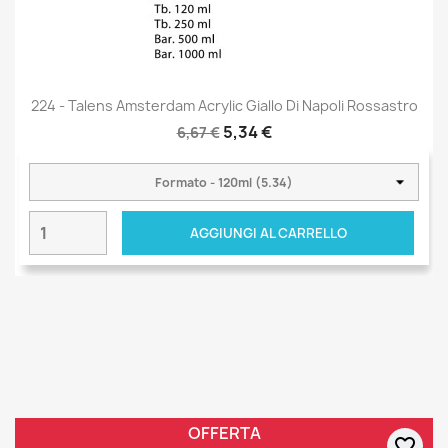
224 - Talens Amsterdam Acrylic Giallo Di Napoli Rossastro
5,34 €
6,67 €
AGGIUNGI AL CARRELLO
OFFERTA
favorite_border