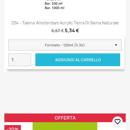
234 - Talens Amsterdam Acrylic Terra Di Siena Naturale
5,34 €
6,67 €
AGGIUNGI AL CARRELLO
OFFERTA
favorite_border
-20%