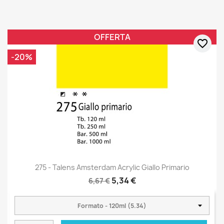
OFFERTA
favorite_border
-20%
275 - Talens Amsterdam Acrylic Giallo Primario
5,34 €
6,67 €