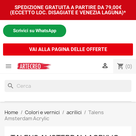
SPEDIZIONE GRATUITA A PARTIRE DA 79,00€
(ECCETTO LOC. DISAGIATE E VENEZIA LAGUNA)*
Scrivici su WhatsApp
VAI ALLA PAGINA DELLE OFFERTE


shopping_cart
(0)
search
Home
Colori e vernici
acrilici
Talens
Amsterdam Acrylic