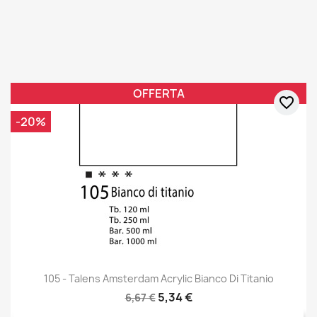
OFFERTA
favorite_border
-20%
105 - Talens Amsterdam Acrylic Bianco Di Titanio
5,34 €
6,67 €