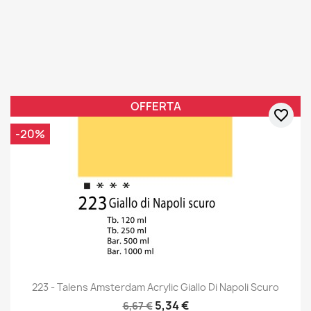
OFFERTA
favorite_border
-20%
223 - Talens Amsterdam Acrylic Giallo Di Napoli Scuro
5,34 €
6,67 €