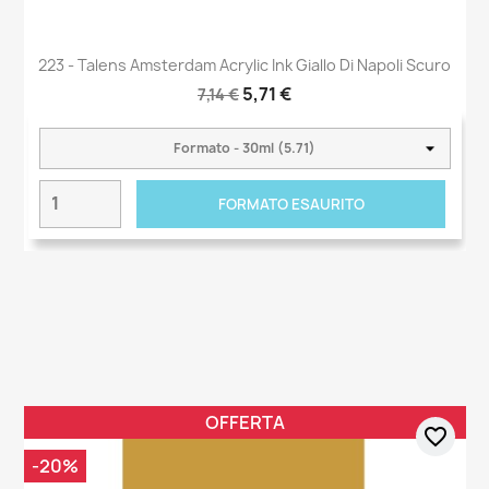
223 - Talens Amsterdam Acrylic Ink Giallo Di Napoli Scuro
5,71 €
7,14 €
FORMATO ESAURITO
OFFERTA
favorite_border
-20%