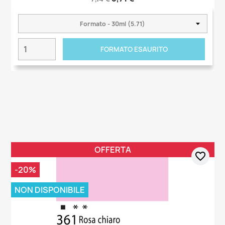
FORMATO ESAURITO
OFFERTA
favorite_border
-20%
NON DISPONIBILE