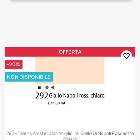
OFFERTA
favorite_border
-20%
NON DISPONIBILE
292 - Talens Amsterdam Acrylic Ink Giallo Di Napoli Rossastro
Chiaro