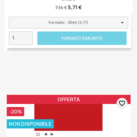
5,71 €
7,14 €
FORMATO ESAURITO
OFFERTA
favorite_border
-20%
NON DISPONIBILE