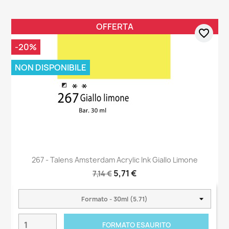
OFFERTA
favorite_border
-20%
NON DISPONIBILE
267 - Talens Amsterdam Acrylic Ink Giallo Limone
5,71 €
7,14 €
FORMATO ESAURITO