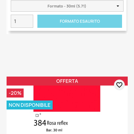
FORMATO ESAURITO
OFFERTA
favorite_border
-20%
NON DISPONIBILE