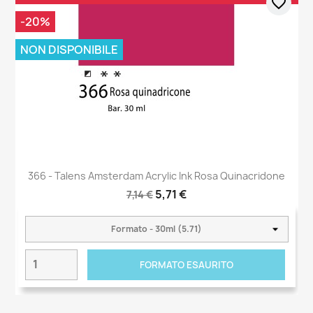
favorite_border
-20%
NON DISPONIBILE
366 - Talens Amsterdam Acrylic Ink Rosa Quinacridone
5,71 €
7,14 €
FORMATO ESAURITO