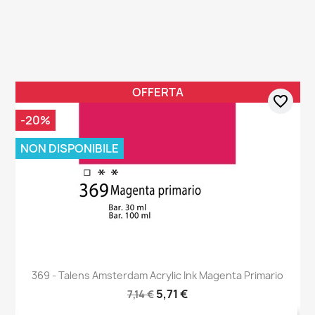
OFFERTA
favorite_border
-20%
NON DISPONIBILE
369 - Talens Amsterdam Acrylic Ink Magenta Primario
5,71 €
7,14 €