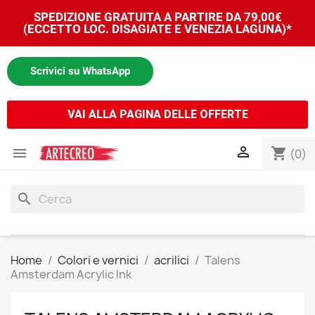
SPEDIZIONE GRATUITA A PARTIRE DA 79,00€
(ECCETTO LOC. DISAGIATE E VENEZIA LAGUNA)*
Scrivici su WhatsApp
VAI ALLA PAGINA DELLE OFFERTE


shopping_cart
(0)
search
Home
Colori e vernici
acrilici
Talens
Amsterdam Acrylic Ink