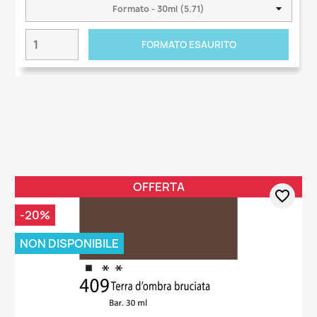
FORMATO ESAURITO
OFFERTA
favorite_border
-20%
NON DISPONIBILE