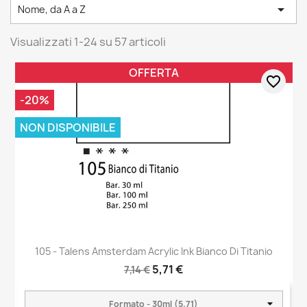

Nome, da A a Z
Visualizzati 1-24 su 57 articoli
OFFERTA
favorite_border
-20%
NON DISPONIBILE
105 - Talens Amsterdam Acrylic Ink Bianco Di Titanio
5,71 €
7,14 €