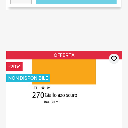
OFFERTA
favorite_border
-20%
NON DISPONIBILE