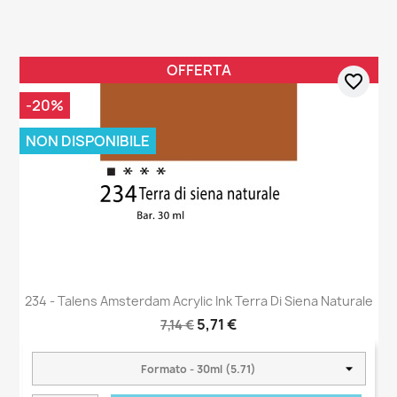
OFFERTA
favorite_border
-20%
NON DISPONIBILE
234 - Talens Amsterdam Acrylic Ink Terra Di Siena Naturale
5,71 €
7,14 €