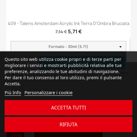
409 - Talens Amsterdam Acrylic Ink Terra D'Ombra Bruciata
5,71 €
7,14 €
Questo sito web utilizza cookie propri e di terze parti per
FORMATO ESAURITO
migliorare i servizi e mostrarti pubblicità relativa alle tue
preferenze, analizzando le tue abitudini di navigazione.
Per dare il tuo consenso al loro utilizzo, premi il pulsante
Accetta.
Più Info
Personalizzare i cookie
ACCETTA TUTTI
OFFERTA
RIFIUTA
favorite_border
-20%