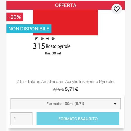
OFFERTA
favorite_border
-20%
NON DISPONIBILE
315 - Talens Amsterdam Acrylic Ink Rosso Pyrrole
5,71 €
7,14 €
FORMATO ESAURITO