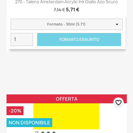
270 - Talens Amsterdam Acrylic Ink Giallo Azo Scuro
5,71 €
7,14 €
FORMATO ESAURITO
OFFERTA
favorite_border
-20%
NON DISPONIBILE