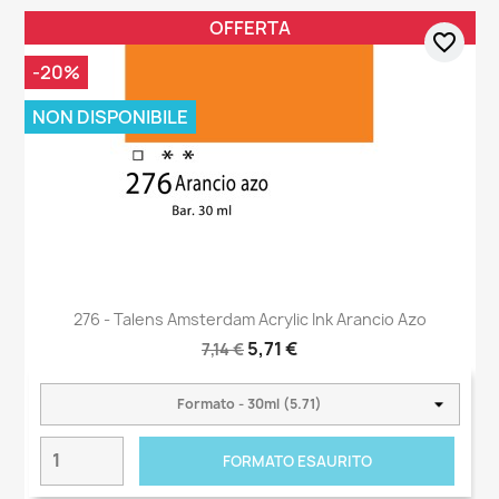
OFFERTA
favorite_border
-20%
NON DISPONIBILE
276 - Talens Amsterdam Acrylic Ink Arancio Azo
5,71 €
7,14 €
FORMATO ESAURITO