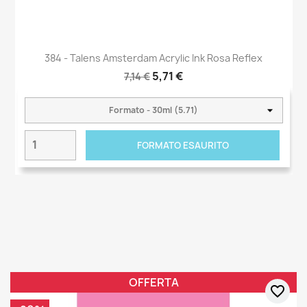
384 - Talens Amsterdam Acrylic Ink Rosa Reflex
5,71 €
7,14 €
FORMATO ESAURITO
OFFERTA
favorite_border