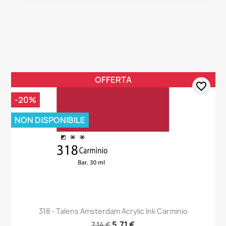
OFFERTA
favorite_border
-20%
NON DISPONIBILE
318 - Talens Amsterdam Acrylic Ink Carminio
5,71 €
7,14 €