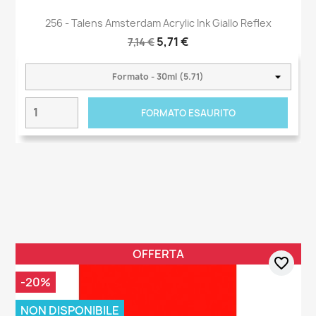
256 - Talens Amsterdam Acrylic Ink Giallo Reflex
5,71 €
7,14 €
FORMATO ESAURITO
OFFERTA
favorite_border
-20%
NON DISPONIBILE