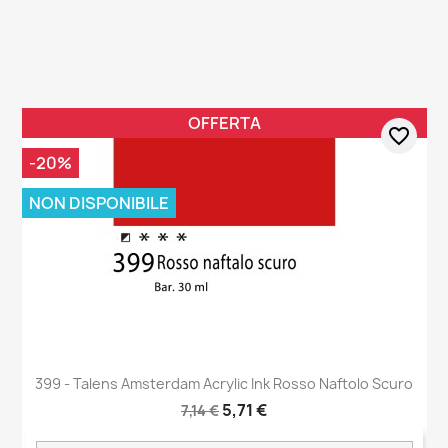
OFFERTA
favorite_border
-20%
NON DISPONIBILE
399 - Talens Amsterdam Acrylic Ink Rosso Naftolo Scuro
5,71 €
7,14 €