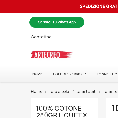
SPEDIZIONE GRATU
Scrivici su WhatsApp
Contattaci
HOME
COLORI E VERNICI
PENNELLI
Home
Tele e telai
telai telati
Telai T
1
100% COTONE
280GR LIQUITEX