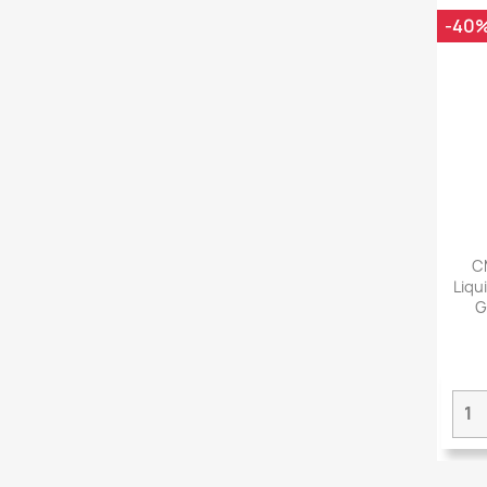
-40
CM
Liqu
G