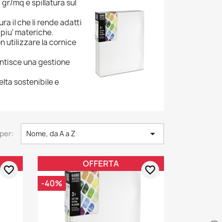
 gr/mq e spillatura sul
ra il che li rende adatti
 piu' materiche.
n utilizzare la cornice
antisce una gestione
elta sostenibile e

per:
Nome, da A a Z
OFFERTA
favorite_border
favorite_border
-40%