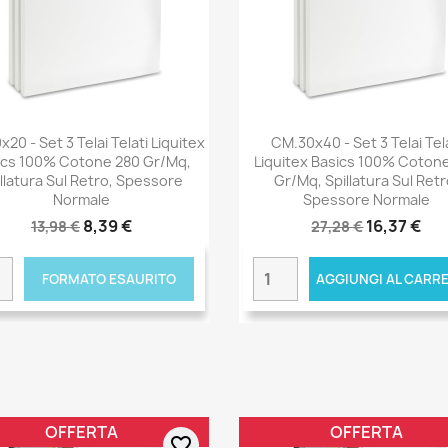
20 - Set 3 Telai Telati Liquitex
CM.30x40 - Set 3 Telai Tel
ics 100% Cotone 280 Gr/mq,
Liquitex Basics 100% Coton
llatura Sul Retro, Spessore
Gr/mq, Spillatura Sul Retr
Normale
Spessore Normale
8,39 €
16,37 €
13,98 €
27,28 €
FORMATO ESAURITO
AGGIUNGI AL CARR
OFFERTA
OFFERTA
favorite_border