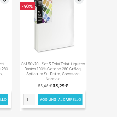
-40%
ati
CM.50x70 - Set 3 Telai Telati Liquitex
e 280
Basics 100% Cotone 280 Gr/mq,
o,
Spillatura Sul Retro, Spessore
Normale
33,29 €
55,48 €
ELLO
AGGIUNGI AL CARRELLO