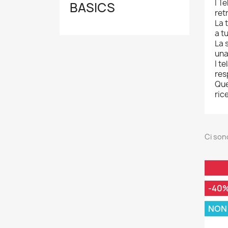
I T
BASICS
ret
La 
a t
La 
una
I t
res
Que
ric
Ci son
-40
NON 