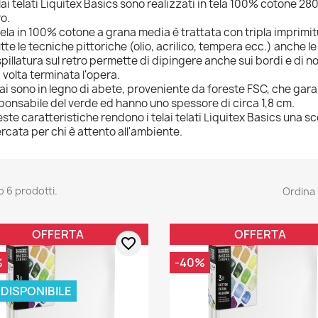
elai telati Liquitex Basics sono realizzati in tela 100% cotone 280
ro.
tela in 100% cotone a grana media è trattata con tripla imprimitu
utte le tecniche pittoriche (olio, acrilico, tempera ecc.) anche le
spillatura sul retro permette di dipingere anche sui bordi e di no
 volta terminata l'opera.
elai sono in legno di abete, proveniente da foreste FSC, che gar
ponsabile del verde ed hanno uno spessore di circa 1,8 cm.
ste caratteristiche rendono i telai telati Liquitex Basics una sc
ercata per chi è attento all'ambiente.
o 6 prodotti.
Ordina 
OFFERTA
OFFERTA
favorite_border
%
-40%
DISPONIBILE