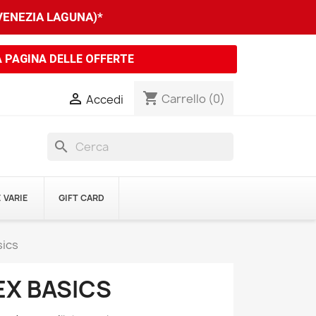
 VENEZIA LAGUNA)*
A PAGINA DELLE OFFERTE
shopping_cart

Carrello
(0)
Accedi
search
 VARIE
GIFT CARD
sics
EX BASICS