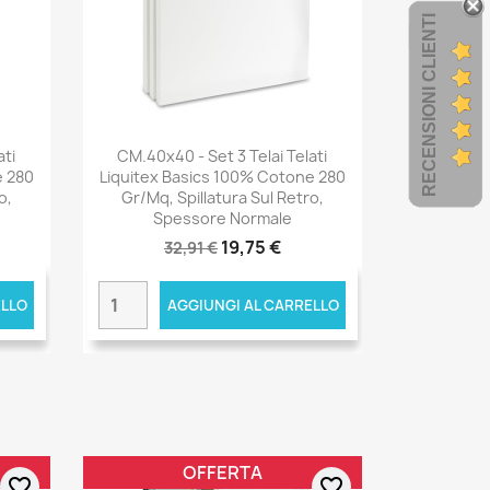
RECENSIONI CLIENTI
ati
CM.40x40 - Set 3 Telai Telati
e 280
Liquitex Basics 100% Cotone 280
o,
Gr/mq, Spillatura Sul Retro,
Spessore Normale
19,75 €
32,91 €
ELLO
AGGIUNGI AL CARRELLO
OFFERTA
favorite_border
favorite_border