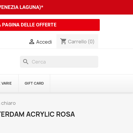
 VENEZIA LAGUNA)*
A PAGINA DELLE OFFERTE
shopping_cart

Carrello
(0)
Accedi
search
 VARIE
GIFT CARD
 chiaro
STERDAM ACRYLIC ROSA