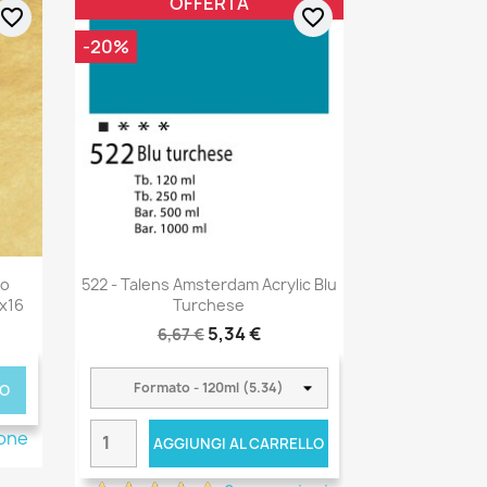
OFFERTA
favorite_border
favorite_border
-20%
ro
522 - Talens Amsterdam Acrylic Blu
6x16
Turchese
5,34 €
6,67 €
TO
ione
AGGIUNGI AL CARRELLO