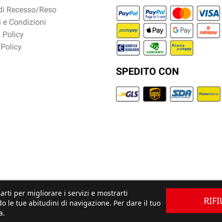
 di Recesso/Reso
 e Condizioni
 Policy
 Policy
SPEDITO CON
arti per migliorare i servizi e mostrarti
RIF
o le tue abitudini di navigazione. Per dare il tuo
a.