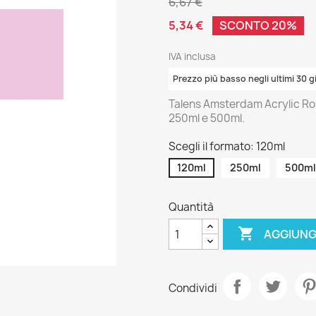
6,67 €
5,34 €
SCONTO 20%
IVA inclusa
Prezzo più basso negli ultimi 30 g
Talens Amsterdam Acrylic Ros
250ml e 500ml.
Scegli il formato: 120ml
120ml
250ml
500ml
Quantità

AGGIUNG
Condividi