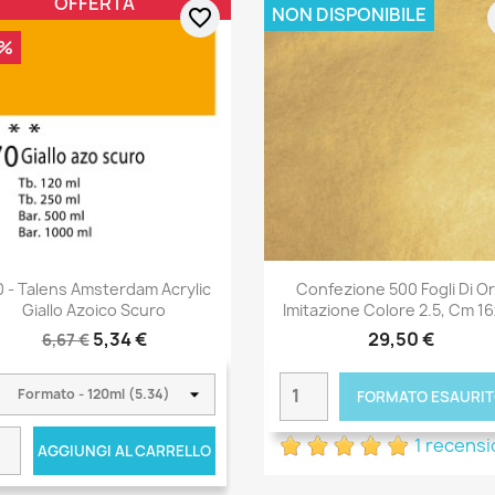
OFFERTA
NON DISPONIBILE
favorite_border
0%
0 - Talens Amsterdam Acrylic
Confezione 500 Fogli Di O
Giallo Azoico Scuro
Imitazione Colore 2.5, Cm 1
5,34 €
29,50 €
6,67 €
FORMATO ESAURI
1 recens
AGGIUNGI AL CARRELLO