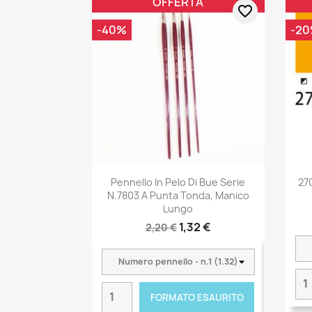
OFFERTA
favorite_border
-40%
-2
Pennello In Pelo Di Bue Serie
27
N.7803 A Punta Tonda, Manico
Lungo
1,32 €
2,20 €
FORMATO ESAURITO