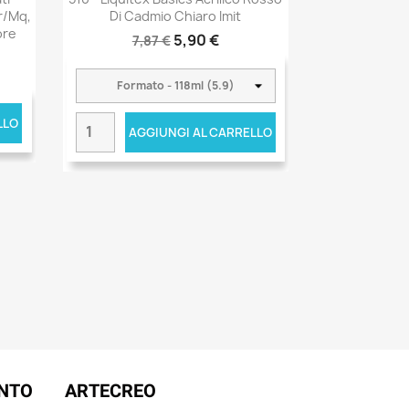
r/mq,
Di Cadmio Chiaro Imit
ore
5,90 €
7,87 €
LLO
AGGIUNGI AL CARRELLO
ENTO
ARTECREO