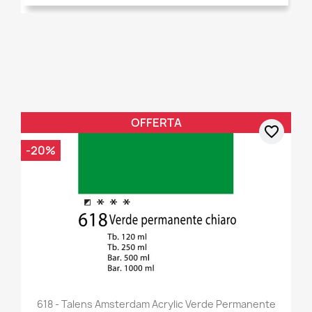
OFFERTA
favorite_border
-20%
618 - Talens Amsterdam Acrylic Verde Permanente