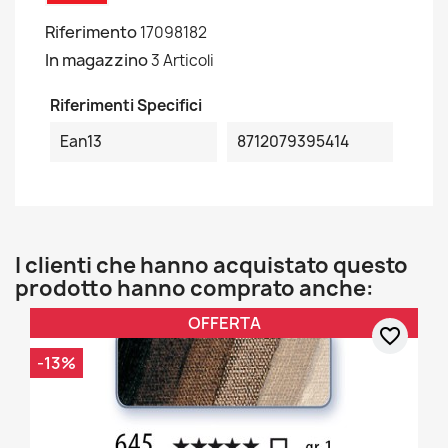
Riferimento
17098182
In magazzino
3 Articoli
Riferimenti Specifici
Ean13
8712079395414
I clienti che hanno acquistato questo
prodotto hanno comprato anche:
OFFERTA
favorite_border
-13%