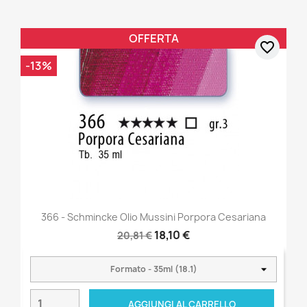
OFFERTA
favorite_border
-13%
366 - Schmincke Olio Mussini Porpora Cesariana
18,10 €
20,81 €
AGGIUNGI AL CARRELLO