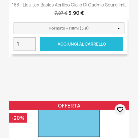
163 - Liquitex Basics Acrilico Giallo Di Cadmio Scuro Imit
5,90 €
7,87 €
AGGIUNGI AL CARRELLO
OFFERTA
favorite_border
-20%