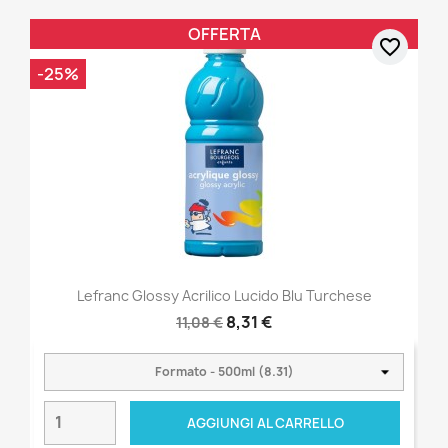
OFFERTA
favorite_border
-25%
Lefranc Glossy Acrilico Lucido Blu Turchese
8,31 €
11,08 €
AGGIUNGI AL CARRELLO