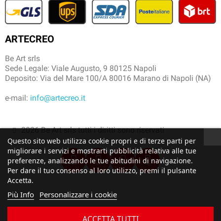
ARTECREO
Be Art srls
Sede Legale: Viale Augusto, 9 80125 Napoli
Deposito: Via del Mare 100/A 80016 Marano di Napoli (NA)
e-mail:
info@artecreo.it
2026 Be Art srls tutti i diritti sono riservati
Questo sito web utilizza cookie propri e di terze parti per
migliorare i servizi e mostrarti pubblicità relativa alle tue
preferenze, analizzando le tue abitudini di navigazione.
Per dare il tuo consenso al loro utilizzo, premi il pulsante
Accetta.
Più Info
Personalizzare i cookie
ACCETTA TUTTI