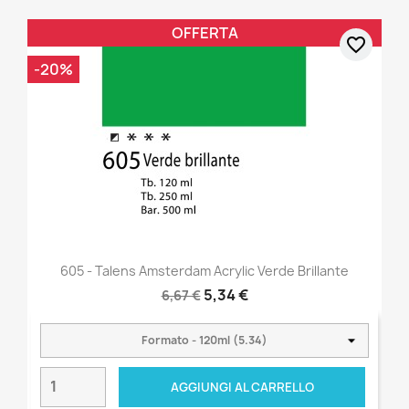
OFFERTA
favorite_border
-20%
605 - Talens Amsterdam Acrylic Verde Brillante
5,34 €
6,67 €
AGGIUNGI AL CARRELLO