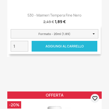
530 - Maimeri Tempera Fine Nero
1,89 €
2,49 €
AGGIUNGI AL CARRELLO
OFFERTA
favorite_border
-20%