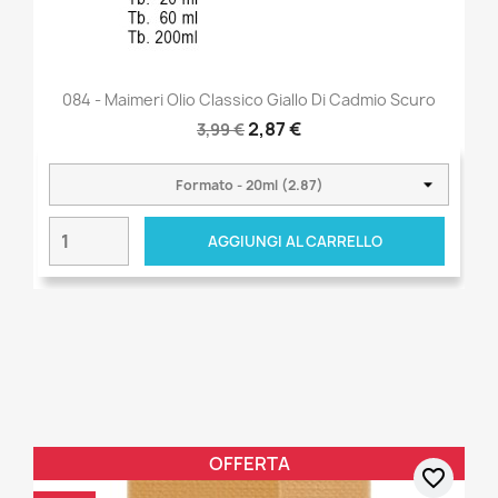
084 - Maimeri Olio Classico Giallo Di Cadmio Scuro
2,87 €
3,99 €
AGGIUNGI AL CARRELLO
OFFERTA
favorite_border