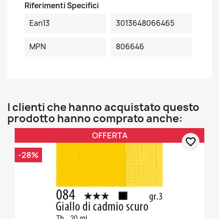
Riferimenti Specifici
Ean13
3013648066465
MPN
806646
I clienti che hanno acquistato questo
prodotto hanno comprato anche:
OFFERTA
favorite_border
-28%