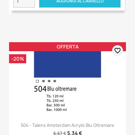
AGGIUNGI AL CARRELLO
OFFERTA
favorite_border
-20%
504 - Talens Amsterdam Acrylic Blu Oltremare
5,34 €
6,67 €