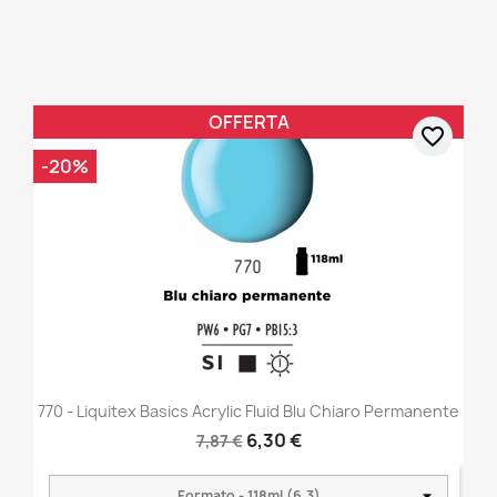
OFFERTA
favorite_border
-20%
770 - Liquitex Basics Acrylic Fluid Blu Chiaro Permanente
6,30 €
7,87 €