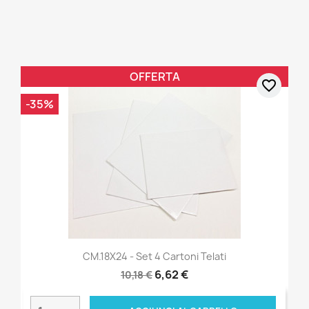
OFFERTA
favorite_border
-35%
CM.18X24 - Set 4 Cartoni Telati
6,62 €
10,18 €