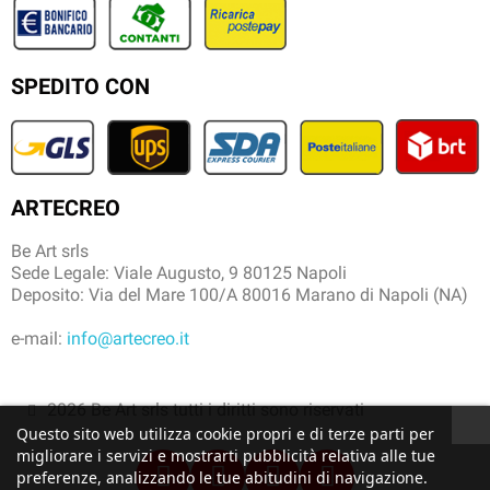
SPEDITO CON
ARTECREO
Be Art srls
Sede Legale: Viale Augusto, 9 80125 Napoli
Deposito: Via del Mare 100/A 80016 Marano di Napoli (NA)
e-mail:
info@artecreo.it
2026 Be Art srls tutti i diritti sono riservati
Questo sito web utilizza cookie propri e di terze parti per
migliorare i servizi e mostrarti pubblicità relativa alle tue
preferenze, analizzando le tue abitudini di navigazione.