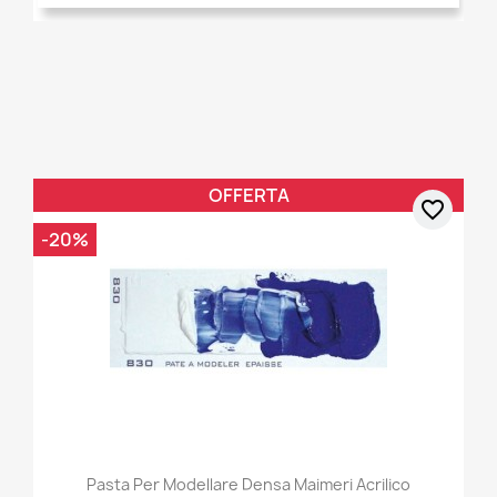
OFFERTA
favorite_border
-20%
Pasta Per Modellare Densa Maimeri Acrilico