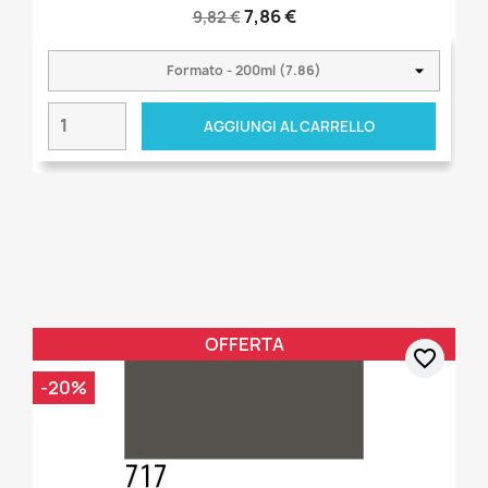
7,86 €
9,82 €
AGGIUNGI AL CARRELLO
OFFERTA
favorite_border
-20%