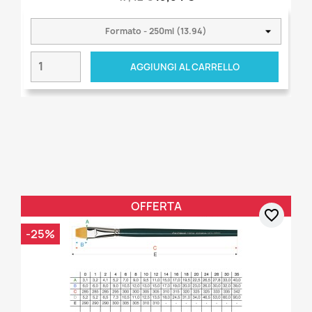
AGGIUNGI AL CARRELLO
OFFERTA
favorite_border
-25%