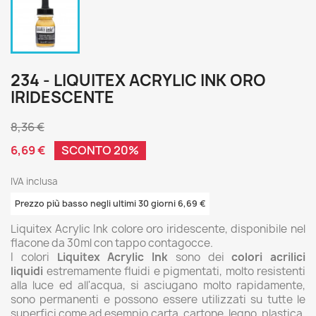
234 - LIQUITEX ACRYLIC INK ORO
IRIDESCENTE
8,36 €
6,69 €
SCONTO 20%
IVA inclusa
Prezzo più basso negli ultimi 30 giorni 6,69 €
Liquitex Acrylic Ink colore oro iridescente, disponibile nel
flacone da 30ml con tappo contagocce.
I colori
Liquitex Acrylic Ink
sono dei
colori acrilici
liquidi
estremamente fluidi e pigmentati, molto resistenti
alla luce ed all'acqua, si asciugano molto rapidamente,
sono permanenti e possono essere utilizzati su tutte le
superfici come ad esempio carta, cartone, legno, plastica,