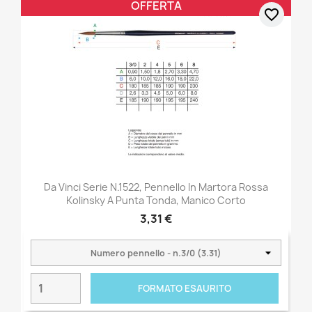
OFFERTA
favorite_border
Da Vinci Serie N.1522, Pennello In Martora Rossa
Kolinsky A Punta Tonda, Manico Corto
3,31 €
FORMATO ESAURITO