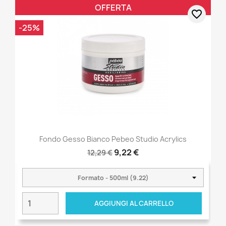
OFFERTA
favorite_border
-25%
Fondo Gesso Bianco Pebeo Studio Acrylics
9,22 €
12,29 €
AGGIUNGI AL CARRELLO