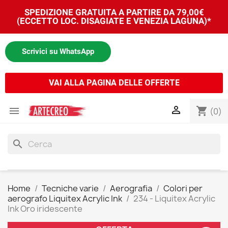
SPEDIZIONE GRATUITA A PARTIRE DA 79,00€
(ECCETTO LOC. DISAGIATE E VENEZIA LAGUNA)*
Scrivici su WhatsApp
VAI ALLA PAGINA DELLE OFFERTE


shopping_cart
(0)
search
Home
Tecniche varie
Aerografia
Colori per
aerografo Liquitex Acrylic Ink
234 - Liquitex Acrylic
Ink Oro iridescente