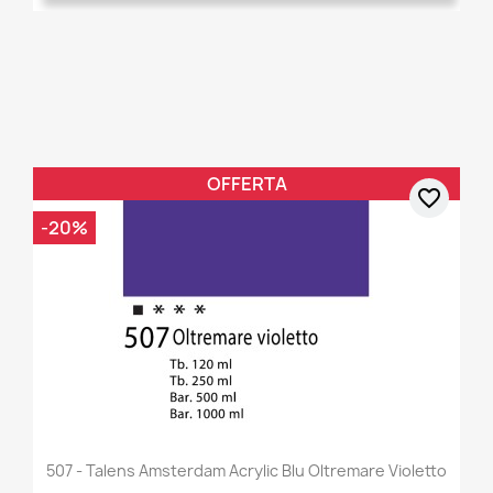
OFFERTA
favorite_border
-20%
507 - Talens Amsterdam Acrylic Blu Oltremare Violetto