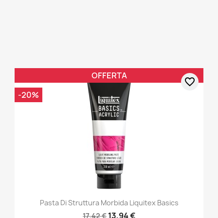
OFFERTA
favorite_border
-20%
Pasta Di Struttura Morbida Liquitex Basics
13,94 €
17,42 €