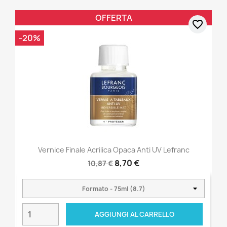
OFFERTA
favorite_border
-20%
Vernice Finale Acrilica Opaca Anti UV Lefranc
8,70 €
10,87 €
AGGIUNGI AL CARRELLO