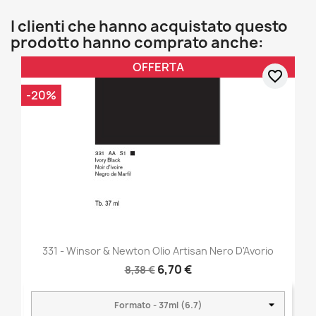
I clienti che hanno acquistato questo
prodotto hanno comprato anche:
OFFERTA
favorite_border
-20%
331 - Winsor & Newton Olio Artisan Nero D'Avorio
6,70 €
8,38 €