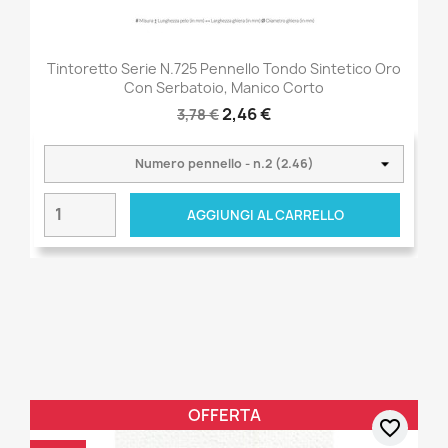
Tintoretto Serie N.725 Pennello Tondo Sintetico Oro
Con Serbatoio, Manico Corto
2,46 €
3,78 €
AGGIUNGI AL CARRELLO
OFFERTA
favorite_border