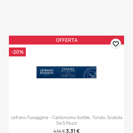
OFFERTA
favorite_border
-20%
Lefranc Fusaggine - Carboncino Sottile, Tondo, Scatola
Da 5 Pezzi
3,31 €
4,14 €