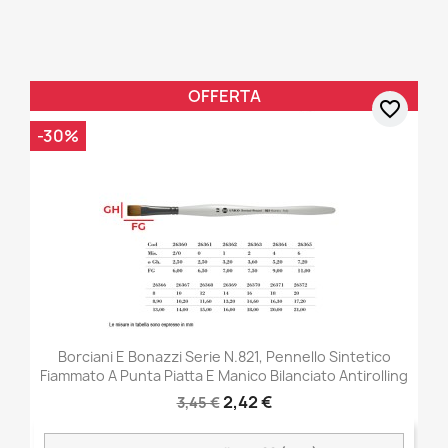
OFFERTA
favorite_border
-30%
Borciani E Bonazzi Serie N.821, Pennello Sintetico
Fiammato A Punta Piatta E Manico Bilanciato Antirolling
2,42 €
3,45 €