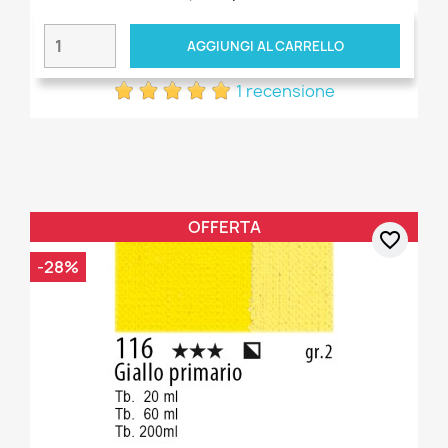
AGGIUNGI AL CARRELLO
1 recensione
OFFERTA
favorite_border
-28%