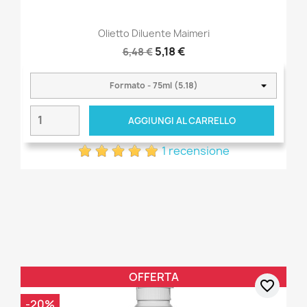
Olietto Diluente Maimeri
5,18 €
6,48 €
AGGIUNGI AL CARRELLO
1 recensione
OFFERTA
favorite_border
-20%