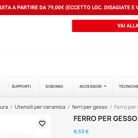
ITA A PARTIRE DA 79,00€ (ECCETTO LOC. DISAGIATE E
VAI ALL
SUPPORTI
DISEGNO
ACCESSORI
TECNICHE
tura
Utensili per ceramica
ferri per gesso
Ferro per 
FERRO PER GESSO 
favorite_border
8,53 €