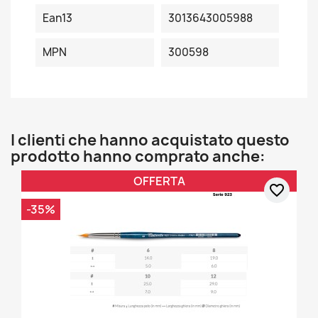
Ean13
3013643005988
MPN
300598
I clienti che hanno acquistato questo
prodotto hanno comprato anche:
OFFERTA
favorite_border
-35%