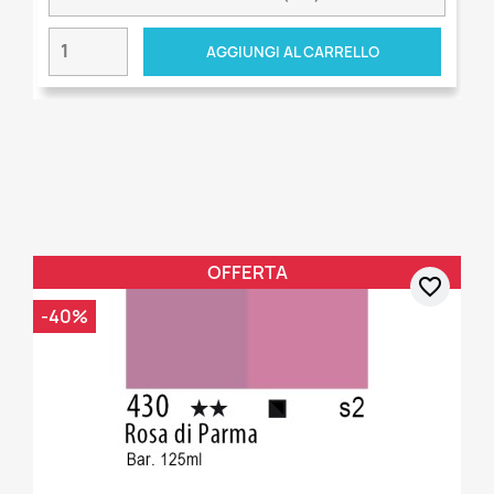
AGGIUNGI AL CARRELLO
OFFERTA
favorite_border
-40%