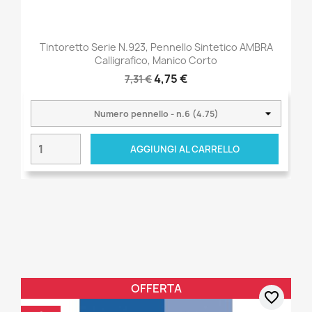
Tintoretto Serie N.923, Pennello Sintetico AMBRA
Calligrafico, Manico Corto
4,75 €
7,31 €
AGGIUNGI AL CARRELLO
OFFERTA
favorite_border