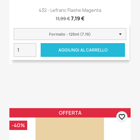
432 - Lefranc Flashe Magenta
7,19 €
11,99 €
AGGIUNGI AL CARRELLO
OFFERTA
favorite_border
-40%