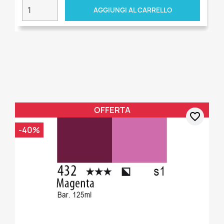
AGGIUNGI AL CARRELLO
OFFERTA
favorite_border
-40%