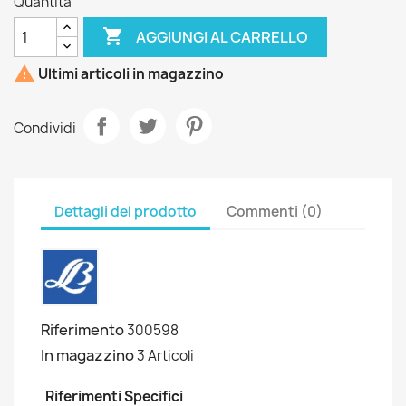
Quantità

AGGIUNGI AL CARRELLO

Ultimi articoli in magazzino
Condividi
Dettagli del prodotto
Commenti (0)
Riferimento
300598
In magazzino
3 Articoli
Riferimenti Specifici