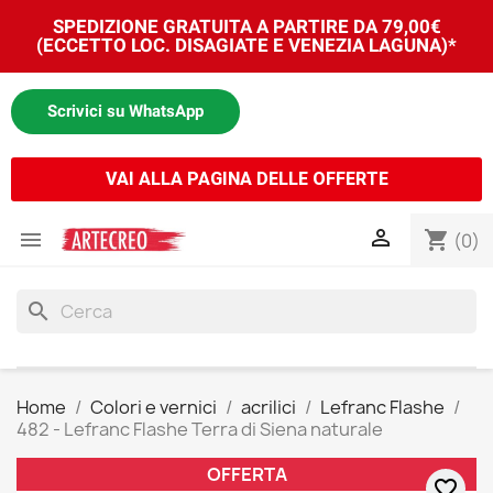
SPEDIZIONE GRATUITA A PARTIRE DA 79,00€
(ECCETTO LOC. DISAGIATE E VENEZIA LAGUNA)*
Scrivici su WhatsApp
VAI ALLA PAGINA DELLE OFFERTE


shopping_cart
(0)
search
Home
Colori e vernici
acrilici
Lefranc Flashe
482 - Lefranc Flashe Terra di Siena naturale
OFFERTA
favorite_border