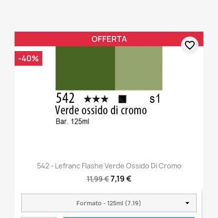
OFFERTA
favorite_border
-40%
542 - Lefranc Flashe Verde Ossido Di Cromo
7,19 €
11,99 €