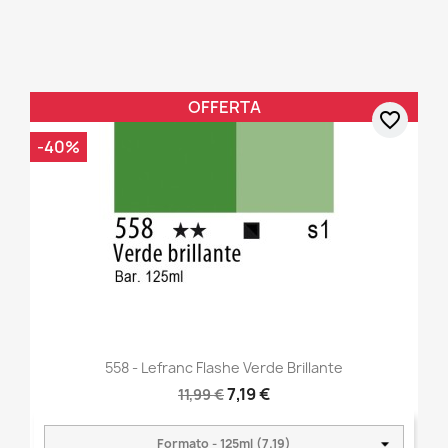
OFFERTA
favorite_border
-40%
558 - Lefranc Flashe Verde Brillante
7,19 €
11,99 €