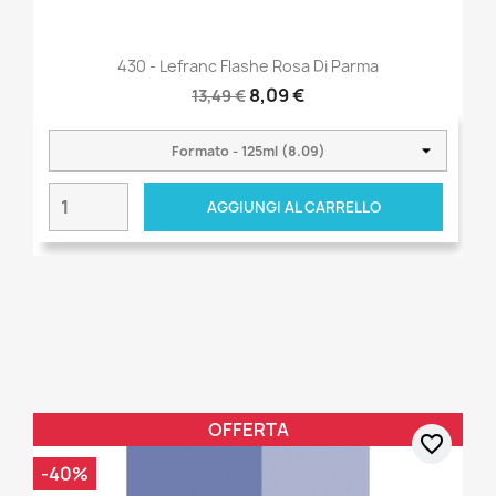
430 - Lefranc Flashe Rosa Di Parma
8,09 €
13,49 €
AGGIUNGI AL CARRELLO
OFFERTA
favorite_border
-40%