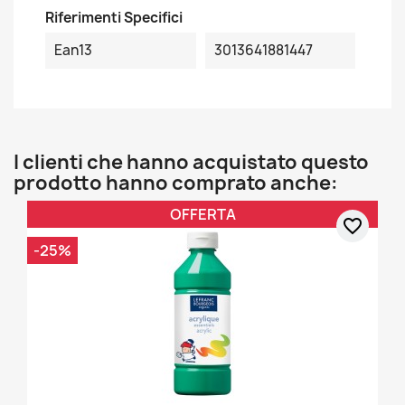
Riferimenti Specifici
Ean13
3013641881447
I clienti che hanno acquistato questo
prodotto hanno comprato anche:
OFFERTA
favorite_border
-25%