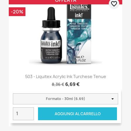
OFFERTA
favorite_border
-20%
503 - Liquitex Acrylic Ink Turchese Tenue
6,69 €
8,36 €
AGGIUNGI AL CARRELLO