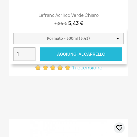
Lefranc Acrilico Verde Chiaro
5,43 €
7,24 €
AGGIUNGI AL CARRELLO
1 recensione
favorite_border