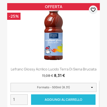
OFFERTA
favorite_border
-25%
Lefranc Glossy Acrilico Lucido Terra Di Siena Bruciata
8,31 €
11,08 €
AGGIUNGI AL CARRELLO