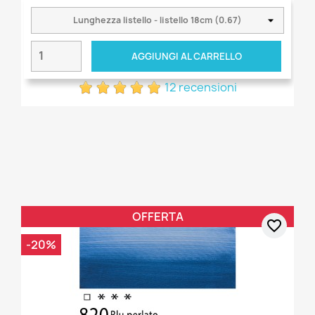
AGGIUNGI AL CARRELLO
12 recensioni
OFFERTA
favorite_border
-20%