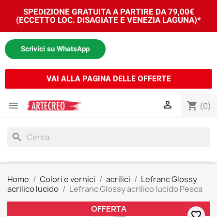
SPEDIZIONE GRATUITA A PARTIRE DA 79,00€
(ECCETTO LOC. DISAGIATE E VENEZIA LAGUNA)*
Scrivici su WhatsApp
VAI ALLA PAGINA DELLE OFFERTE


shopping_cart
(0)
search
Home
Colori e vernici
acrilici
Lefranc Glossy
acrilico lucido
Lefranc Glossy acrilico lucido Pesca
OFFERTA
favorite_border