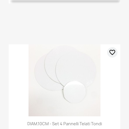
favorite_border
DIAM.10CM - Set 4 Pannelli Telati Tondi