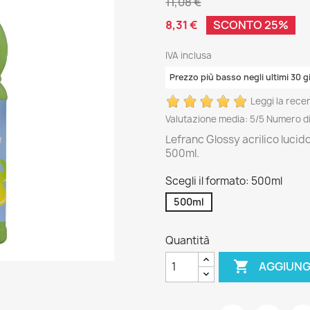
11,08 €
8,31 €
SCONTO 25%
IVA inclusa
Prezzo più basso negli ultimi 30 gi
Leggi la rece
Valutazione media:
5
/5 Numero di
Lefranc Glossy acrilico lucid
500ml.
Scegli il formato: 500ml
500ml
Quantità

AGGIUNG