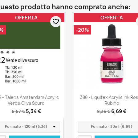
o questo prodotto hanno comprato anche:
OFFERTA
OFFERTA
favorite_border
0%
-20%
2 - Talens Amsterdam Acrylic
388 - Liquitex Acrylic Ink Ro
Verde Oliva Scuro
Rubino
5,34 €
6,69 €
6,67 €
8,36 €