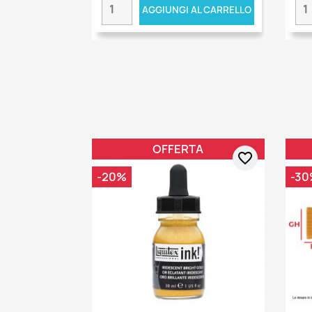
AGGIUNGI AL CARRELLO
OFFERTA
favorite_border
-20%
-30