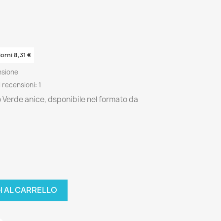
orni 8,31 €
nsione
 recensioni:
1
o Verde anice, dsponibile nel formato da
I AL CARRELLO