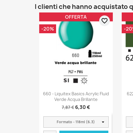
I clienti che hanno acquistat
OFFERTA
favorite_border
-20%
-2
660 - Liquitex Basics Acrylic Fluid
62
Verde Acqua Brillante
6,30 €
7,87 €