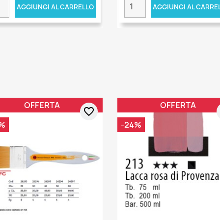
AGGIUNGI AL CARRELLO
AGGIUNGI AL CARRE
OFFERTA
OFFERTA
favorite_border
%
-24%