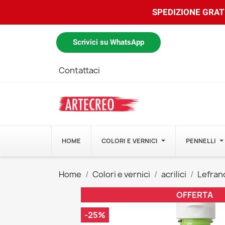
SPEDIZIONE GRATU
Scrivici su WhatsApp
Contattaci
HOME
COLORI E VERNICI
PENNELLI
Home
Colori e vernici
acrilici
Lefranc
OFFERTA
-25%