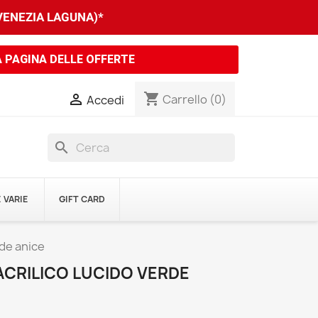
 VENEZIA LAGUNA)*
A PAGINA DELLE OFFERTE
shopping_cart

Carrello
(0)
Accedi
search
 VARIE
GIFT CARD
rde anice
ACRILICO LUCIDO VERDE