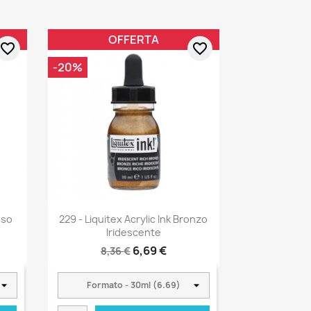
OFFERTA
favorite_border
favorite_border
-20%
sso
229 - Liquitex Acrylic Ink Bronzo
Iridescente
6,69 €
8,36 €