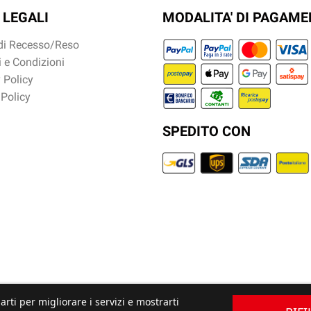
 LEGALI
MODALITA' DI PAGAM
 di Recesso/Reso
 e Condizioni
 Policy
 Policy
SPEDITO CON
arti per migliorare i servizi e mostrarti