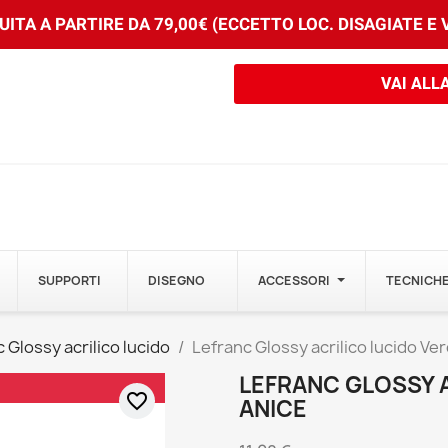
ITA A PARTIRE DA 79,00€ (ECCETTO LOC. DISAGIATE E
VAI ALL
SUPPORTI
DISEGNO
ACCESSORI
TECNICHE
 Glossy acrilico lucido
Lefranc Glossy acrilico lucido Ve
LEFRANC GLOSSY 
favorite_border
ANICE