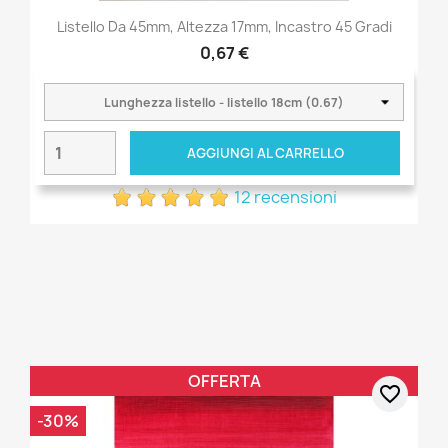
Listello Da 45mm, Altezza 17mm, Incastro 45 Gradi
0,67 €
AGGIUNGI AL CARRELLO
12 recensioni
OFFERTA
favorite_border
-30%