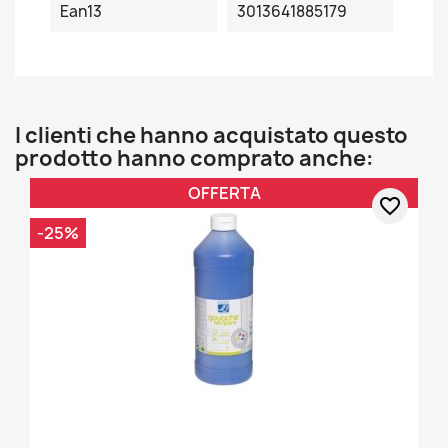
Ean13
3013641885179
I clienti che hanno acquistato questo
prodotto hanno comprato anche:
OFFERTA
favorite_border
-25%