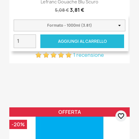
Lefranc Gouache Blu Scuro
3,81 €
5,08 €
AGGIUNGI AL CARRELLO
1 recensione
OFFERTA
favorite_border
-20%