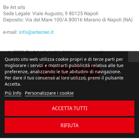
Be Art srls
Sede Legale: Viale Augusto, 9 80125 Napoli
Deposito: Via del Mare 100/A 80016 Marano di Napoli (NA)
e-mail:
info@artecreo.it
2026 Be Art srls tutti i diritti sono riservati
Questo sito web utilizza cookie propri e di terze parti per
migliorare i servizi e mostrarti pubblicità relativa alle tue
preferenze, analizzando le tue abitudini di navigazione.
Per dare il tuo consenso al loro utilizzo, premi il pulsante
Accetta.
Più Info
Personalizzare i cookie
ACCETTA TUTTI
RIFIUTA