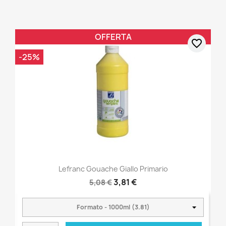
OFFERTA
favorite_border
-25%
Lefranc Gouache Giallo Primario
3,81 €
5,08 €