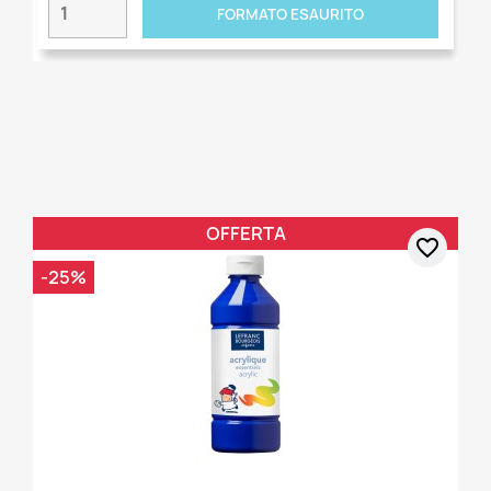
FORMATO ESAURITO
OFFERTA
favorite_border
-25%