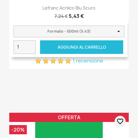
Lefranc Acrilico Blu Scuro
5,43 €
7,24 €
AGGIUNGI AL CARRELLO
1 recensione
OFFERTA
favorite_border
-20%