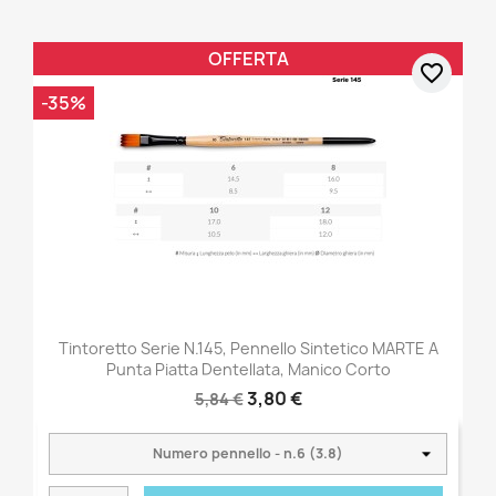
OFFERTA
favorite_border
-35%
Tintoretto Serie N.145, Pennello Sintetico MARTE A
Punta Piatta Dentellata, Manico Corto
3,80 €
5,84 €