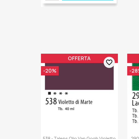
OFFERTA
favorite_border
-20%
-28
538 - Talens Olio Van Gogh Violetto
290