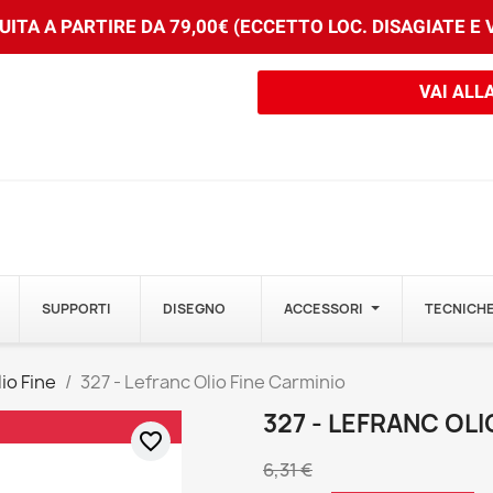
ITA A PARTIRE DA 79,00€ (ECCETTO LOC. DISAGIATE E
VAI ALL
SUPPORTI
DISEGNO
ACCESSORI
TECNICHE
io Fine
327 - Lefranc Olio Fine Carminio
327 - LEFRANC OLI
favorite_border
6,31 €