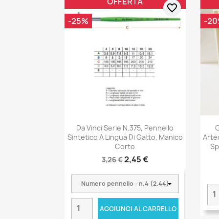
OFFERTA
favorite_border
-25%
-2
Da Vinci Serie N.375, Pennello
C
Sintetico A Lingua Di Gatto, Manico
Arte
Corto
Sp
2,45 €
3,26 €
AGGIUNGI AL CARRELLO