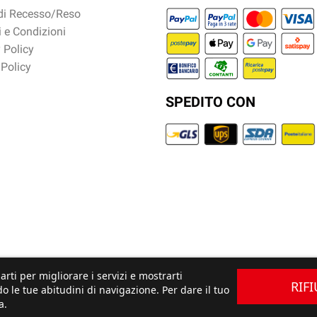
 di Recesso/Reso
 e Condizioni
 Policy
 Policy
SPEDITO CON
arti per migliorare i servizi e mostrarti
RIF
o le tue abitudini di navigazione. Per dare il tuo
a.