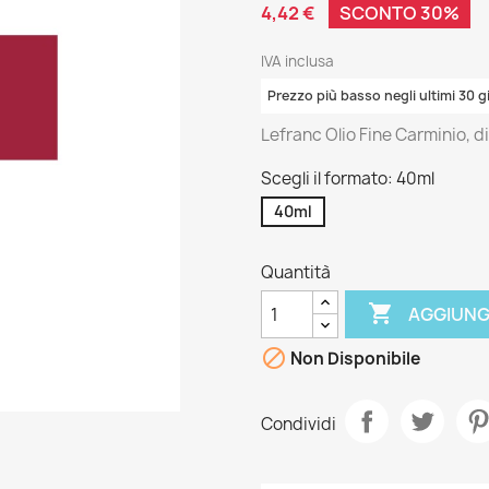
4,42 €
SCONTO 30%
IVA inclusa
Prezzo più basso negli ultimi 30 g
Lefranc Olio Fine Carminio, d
Scegli il formato: 40ml
40ml
Quantità

AGGIUNG

Non Disponibile
Condividi