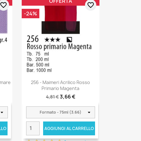
OFFERTA
favorite_border
favorite_border
-24%
remare
256 - Maimeri Acrilico Rosso
Primario Magenta
3,66 €
4,81 €
LLO
AGGIUNGI AL CARRELLO