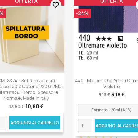
OFFERTA
OFFERTA
favorite_border
0%
-24%
M.18X24 - Set 3 Telai Telati
440 - Maimeri Olio Artisti Olt
creo 100% Cotone 220 Gr/mq,
Violetto
illatura Sul Bordo, Spessore
6,18 €
8,13 €
Normale, Made In Italy
10,80 €
13,50 €
AGGIUNGI AL CARRELLO
AGGIUNGI AL CARRE