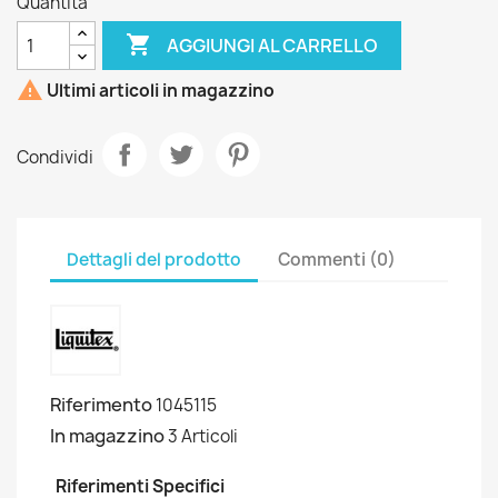
Quantità

AGGIUNGI AL CARRELLO

Ultimi articoli in magazzino
Condividi
Dettagli del prodotto
Commenti (0)
Riferimento
1045115
In magazzino
3 Articoli
Riferimenti Specifici