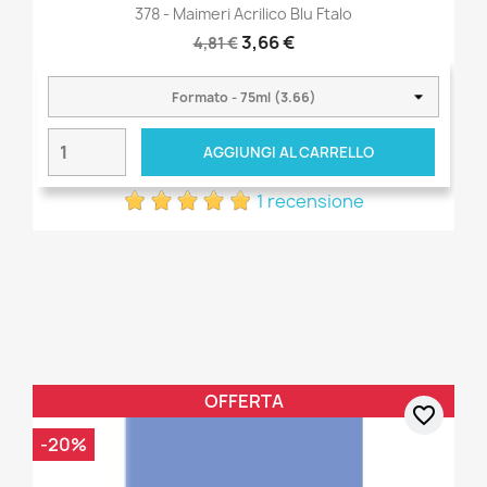
378 - Maimeri Acrilico Blu Ftalo
3,66 €
4,81 €
AGGIUNGI AL CARRELLO
1 recensione
OFFERTA
favorite_border
-20%