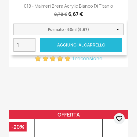
018 - Maimeri Brera Acrylic Bianco Di Titanio
6,67 €
8,78 €
AGGIUNGI AL CARRELLO
1 recensione
OFFERTA
favorite_border
-20%