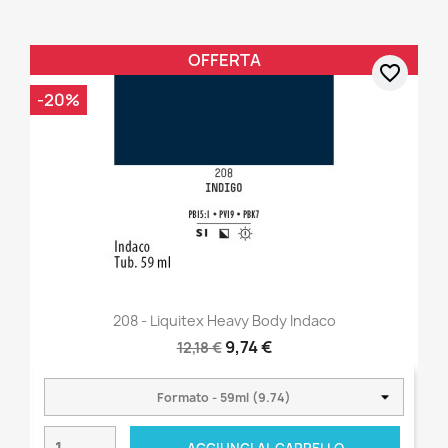
OFFERTA
favorite_border
-20%
208 - Liquitex Heavy Body Indaco
9,74 €
12,18 €