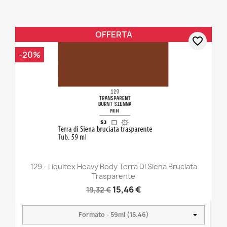
OFFERTA
favorite_border
-20%
129 - Liquitex Heavy Body Terra Di Siena Bruciata
Trasparente
15,46 €
19,32 €