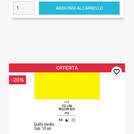
AGGIUNGI AL CARRELLO
OFFERTA
favorite_border
-20%