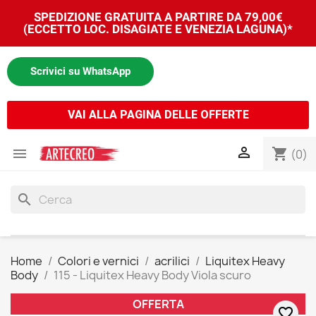
SPEDIZIONE GRATUITA A PARTIRE DA 79,00€
(ECCETTO LOC. DISAGIATE E VENEZIA LAGUNA)*
Scrivici su WhatsApp
VAI ALLA PAGINA DELLE OFFERTE


shopping_cart
(0)
search
Home
Colori e vernici
acrilici
Liquitex Heavy
Body
115 - Liquitex Heavy Body Viola scuro
OFFERTA
favorite_border