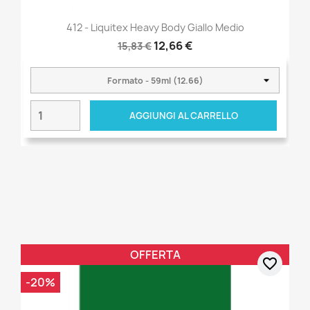
412 - Liquitex Heavy Body Giallo Medio
12,66 €
15,83 €
AGGIUNGI AL CARRELLO
OFFERTA
favorite_border
-20%