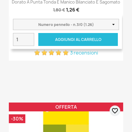
Dorato A Punta Tonda E Manico Bilanciato E Sagomato
1,26 €
1,80 €
AGGIUNGI AL CARRELLO
3 recensioni
OFFERTA
favorite_border
-30%