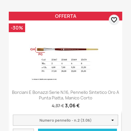
OFFERTA
favorite_border
-30%
Borciani E Bonazzi Serie N.16, Pennello Sintetico Oro A
Punta Piatta, Manico Corto
3,06 €
4,37 €