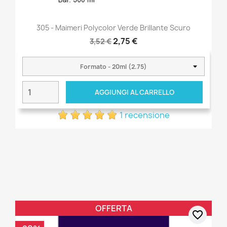
305 - Maimeri Polycolor Verde Brillante Scuro
2,75 €
3,52 €
AGGIUNGI AL CARRELLO
1 recensione
OFFERTA
favorite_border