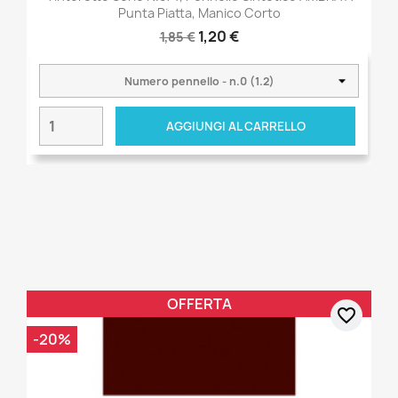
Punta Piatta, Manico Corto
1,20 €
1,85 €
AGGIUNGI AL CARRELLO
OFFERTA
favorite_border
-20%