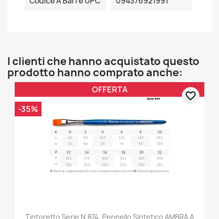
Codice A Barre UPC
094376921991
I clienti che hanno acquistato questo
prodotto hanno comprato anche:
OFFERTA
favorite_border
-35%
Tintoretto Serie N.874, Pennello Sintetico AMBRA A