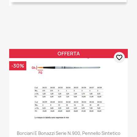
OFFERTA
favorite_border
-30%
Borciani E Bonazzi Serie N.900, Pennello Sintetico