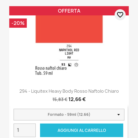
OFFERTA
favorite_border
-20%
294 - Liquitex Heavy Body Rosso Naftolo Chiaro
12,66 €
15,83 €
AGGIUNGI AL CARRELLO