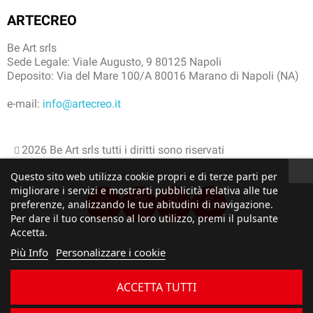
ARTECREO
Be Art srls
Sede Legale: Viale Augusto, 9 80125 Napoli
Deposito: Via del Mare 100/A 80016 Marano di Napoli (NA)
e-mail:
info@artecreo.it
2026 Be Art srls tutti i diritti sono riservati
Questo sito web utilizza cookie propri e di terze parti per
migliorare i servizi e mostrarti pubblicità relativa alle tue
preferenze, analizzando le tue abitudini di navigazione.
Per dare il tuo consenso al loro utilizzo, premi il pulsante
Accetta.
Più Info
Personalizzare i cookie
ACCETTA TUTTI