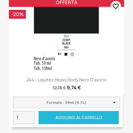
OFFERTA
favorite_border
-20%
244 - Liquitex Heavy Body Nero D'avorio
9,74 €
12,18 €
AGGIUNGI AL CARRELLO