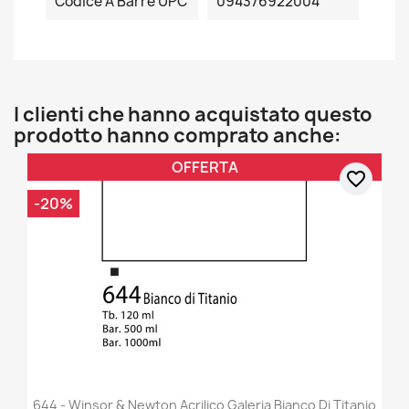
Codice A Barre UPC
094376922004
I clienti che hanno acquistato questo
prodotto hanno comprato anche:
OFFERTA
favorite_border
-20%
644 - Winsor & Newton Acrilico Galeria Bianco Di Titanio