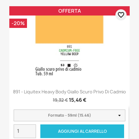
OFFERTA
favorite_border
-20%
891 - Liquitex Heavy Body Giallo Scuro Privo Di Cadmio
15,46 €
19,32 €
AGGIUNGI AL CARRELLO