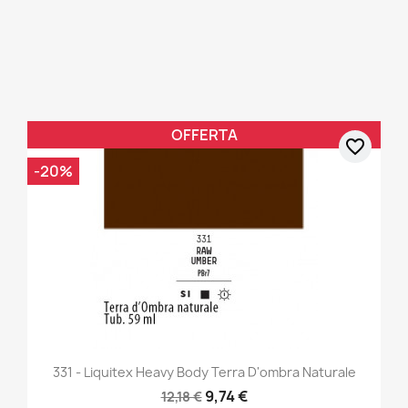
OFFERTA
favorite_border
-20%
331 - Liquitex Heavy Body Terra D'ombra Naturale
9,74 €
12,18 €