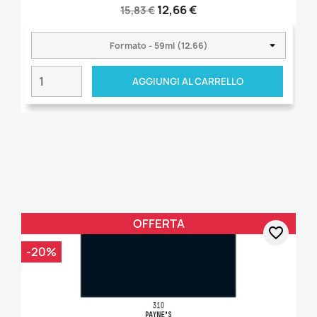
12,66 €
15,83 €
AGGIUNGI AL CARRELLO
OFFERTA
favorite_border
-20%