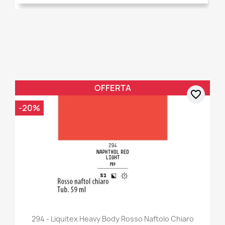
OFFERTA
favorite_border
-20%
294 - Liquitex Heavy Body Rosso Naftolo Chiaro