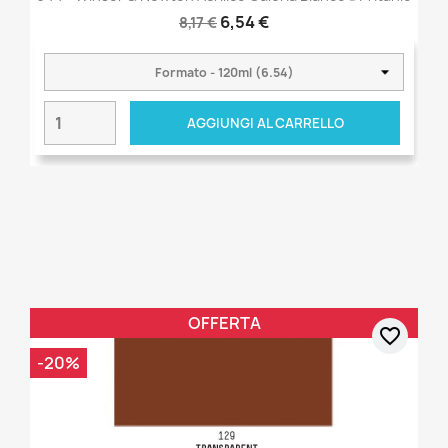
6,54 €
8,17 €
AGGIUNGI AL CARRELLO
OFFERTA
favorite_border
-20%