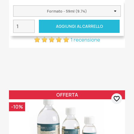
AGGIUNGI AL CARRELLO
1 recensione
OFFERTA
favorite_border
-10%