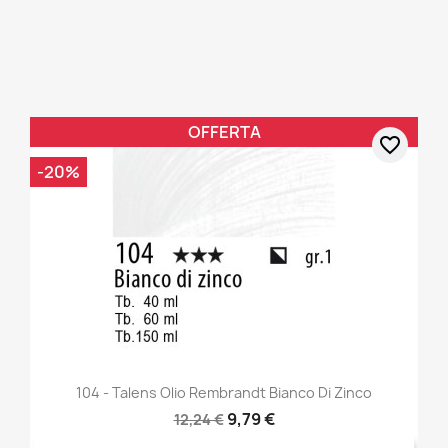
OFFERTA
favorite_border
-20%
104 - Talens Olio Rembrandt Bianco Di Zinco
9,79 €
12,24 €