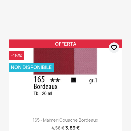
OFFERTA
favorite_border
-15%
NON DISPONIBILE
165 - Maimeri Gouache Bordeaux
3,89 €
4,58 €