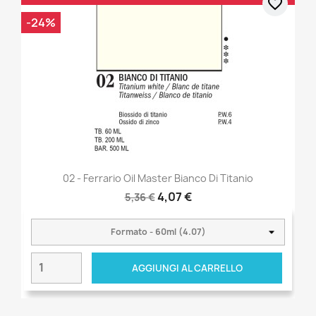
favorite_border
-24%
02 - Ferrario Oil Master Bianco Di Titanio
4,07 €
5,36 €
AGGIUNGI AL CARRELLO