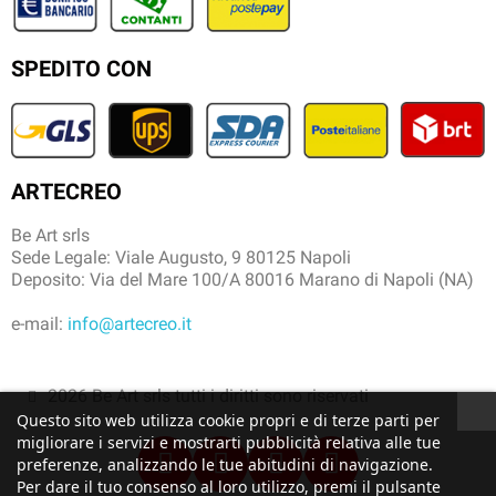
SPEDITO CON
ARTECREO
Be Art srls
Sede Legale: Viale Augusto, 9 80125 Napoli
Deposito: Via del Mare 100/A 80016 Marano di Napoli (NA)
e-mail:
info@artecreo.it
2026 Be Art srls tutti i diritti sono riservati
Questo sito web utilizza cookie propri e di terze parti per
migliorare i servizi e mostrarti pubblicità relativa alle tue
preferenze, analizzando le tue abitudini di navigazione.
Per dare il tuo consenso al loro utilizzo, premi il pulsante