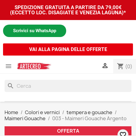
SPEDIZIONE GRATUITA A PARTIRE DA 79,00€
(ECCETTO LOC. DISAGIATE E VENEZIA LAGUNA)*
Scrivici su WhatsApp
VAI ALLA PAGINA DELLE OFFERTE


shopping_cart
(0)
search
Home
Colori e vernici
tempera e gouache
Maimeri Gouache
003 - Maimeri Gouache Argento
OFFERTA
favorite_border