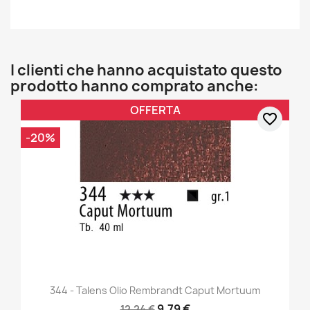
I clienti che hanno acquistato questo
prodotto hanno comprato anche:
OFFERTA
favorite_border
-20%
344 - Talens Olio Rembrandt Caput Mortuum
9,79 €
12,24 €