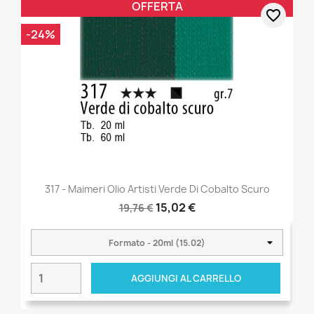
OFFERTA
favorite_border
-24%
317 - Maimeri Olio Artisti Verde Di Cobalto Scuro
15,02 €
19,76 €
AGGIUNGI AL CARRELLO