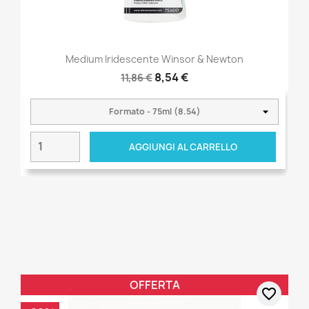
Medium Iridescente Winsor & Newton
8,54 €
11,86 €
AGGIUNGI AL CARRELLO
OFFERTA
favorite_border