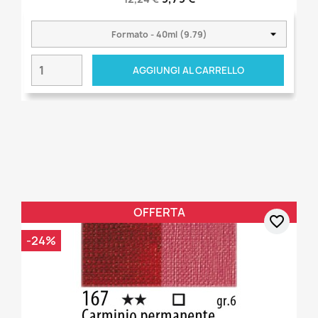
AGGIUNGI AL CARRELLO
OFFERTA
favorite_border
-24%