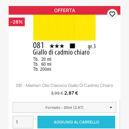
OFFERTA
favorite_border
-28%
081 - Maimeri Olio Classico Giallo Di Cadmio Chiaro
2,87 €
3,99 €
AGGIUNGI AL CARRELLO