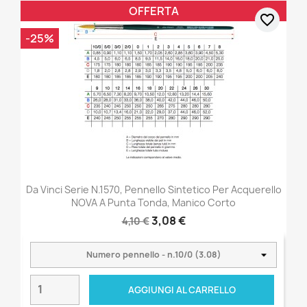
OFFERTA
favorite_border
-25%
Da Vinci Serie N.1570, Pennello Sintetico Per Acquerello
NOVA A Punta Tonda, Manico Corto
3,08 €
4,10 €
AGGIUNGI AL CARRELLO