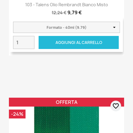
103 - Talens Olio Rembrandt Bianco Misto
9,79 €
12,24 €
AGGIUNGI AL CARRELLO
OFFERTA
favorite_border
-24%