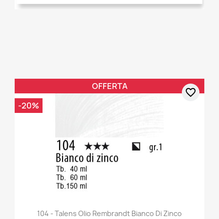
OFFERTA
favorite_border
-20%
104 - Talens Olio Rembrandt Bianco Di Zinco