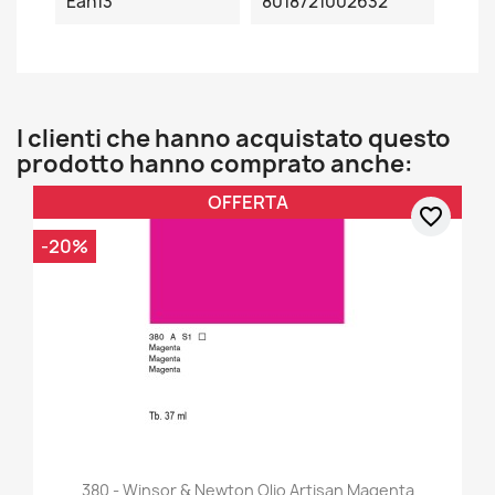
Ean13
8018721002632
I clienti che hanno acquistato questo
prodotto hanno comprato anche:
OFFERTA
favorite_border
-20%
380 - Winsor & Newton Olio Artisan Magenta