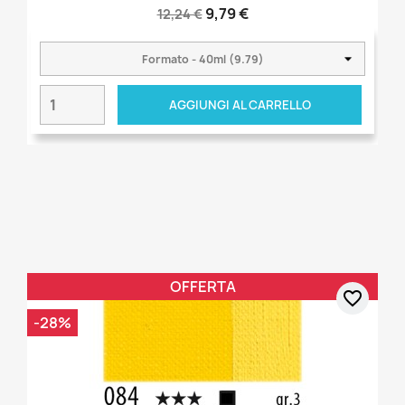
9,79 €
12,24 €
AGGIUNGI AL CARRELLO
OFFERTA
favorite_border
-28%