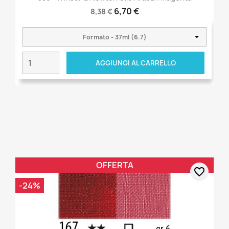
6,70 €
8,38 €
AGGIUNGI AL CARRELLO
OFFERTA
favorite_border
-24%