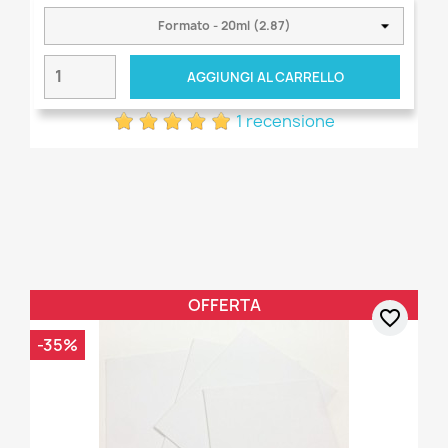
AGGIUNGI AL CARRELLO
1 recensione
OFFERTA
favorite_border
-35%