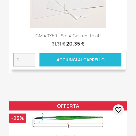
CM.40X50 - Set 4 Cartoni Telati
20,35 €
31,31 €
AGGIUNGI AL CARRELLO
OFFERTA
favorite_border
-25%