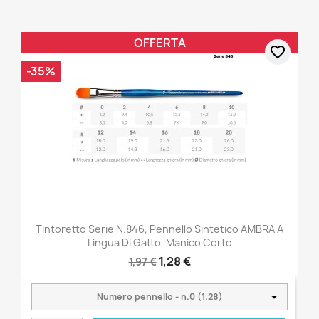
OFFERTA
favorite_border
-35%
Tintoretto Serie N.846, Pennello Sintetico AMBRA A
Lingua Di Gatto, Manico Corto
1,28 €
1,97 €