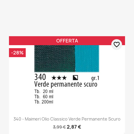
OFFERTA
favorite_border
-28%
340 - Maimeri Olio Classico Verde Permanente Scuro
2,87 €
3,99 €