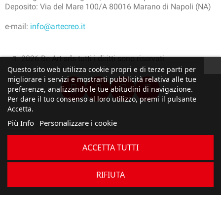
Deposito: Via del Mare 100/A 80016 Marano di Napoli (NA)
e-mail:
info@artecreo.it
2026 Be Art srls tutti i diritti sono riservati
Questo sito web utilizza cookie propri e di terze parti per
migliorare i servizi e mostrarti pubblicità relativa alle tue
preferenze, analizzando le tue abitudini di navigazione.
Per dare il tuo consenso al loro utilizzo, premi il pulsante
Accetta.
Più Info
Personalizzare i cookie
ACCETTA TUTTI
RIFIUTA