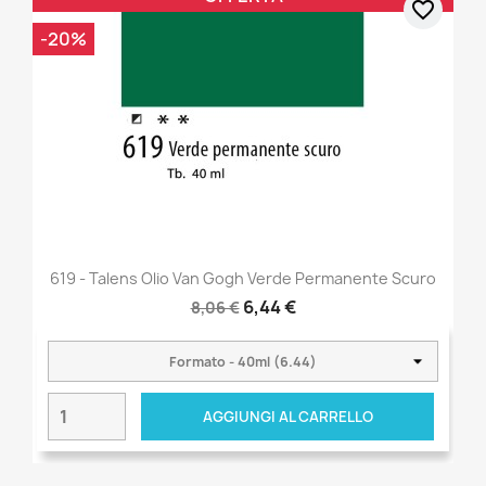
favorite_border
-20%
619 - Talens Olio Van Gogh Verde Permanente Scuro
6,44 €
8,06 €
AGGIUNGI AL CARRELLO