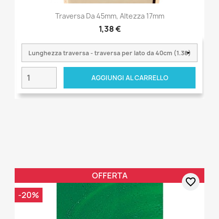
Traversa Da 45mm, Altezza 17mm
1,38 €
AGGIUNGI AL CARRELLO
OFFERTA
favorite_border
-20%