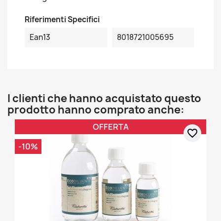
Riferimenti Specifici
Ean13
8018721005695
I clienti che hanno acquistato questo
prodotto hanno comprato anche:
OFFERTA
favorite_border
-10%