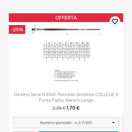
OFFERTA
favorite_border
-25%
Da Vinci Serie N.8740, Pennello Sintetico COLLEGE A
Punta Piatta, Manico Lungo
1,70 €
2,26 €