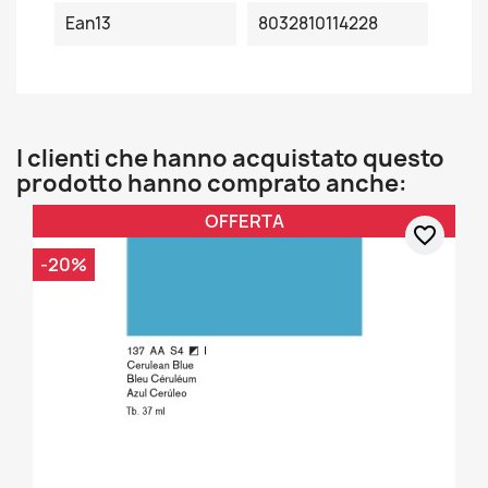
Ean13
8032810114228
I clienti che hanno acquistato questo
prodotto hanno comprato anche:
OFFERTA
favorite_border
-20%