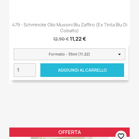
479 - Schmincke Olio Mussini Blu Zaffiro (ex Tinta Blu Di
Cobalto)
11,22 €
12,90 €
AGGIUNGI AL CARRELLO
OFFERTA
favorite_border