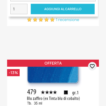
AGGIUNGI AL CARRELLO
1 recensione
OFFERTA
favorite_border
-13%