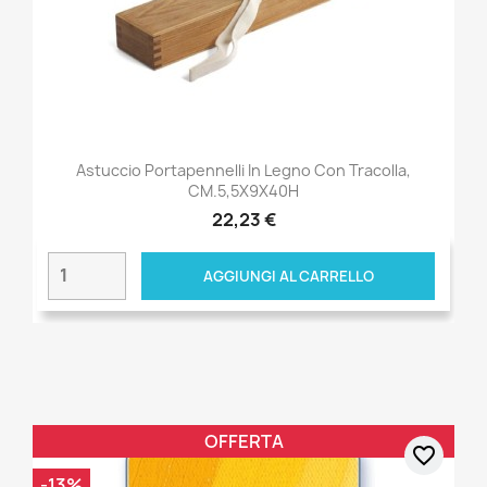
Astuccio Portapennelli In Legno Con Tracolla,
CM.5,5X9X40H
22,23 €
AGGIUNGI AL CARRELLO
OFFERTA
favorite_border
-13%