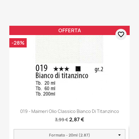
OFFERTA
favorite_border
-28%
019 - Maimeri Olio Classico Bianco Di Titanzinco
2,87 €
3,99 €