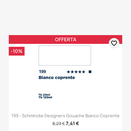
OFFERTA
favorite_border
-10%
199 - Schmincke Designers Gouache Bianco Coprente
7,41 €
8,23 €