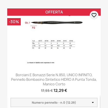
OFFERTA
favorite_border
-30%
Borciani E Bonazzi Serie N.850, UNICO INFINITO,
Pennello Bombasino Sintetico HIDRO A Punta Tonda,
Manico Corto
12,29 €
17,55 €