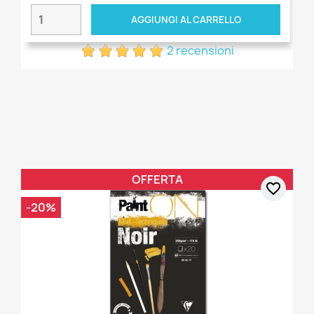
AGGIUNGI AL CARRELLO
2 recensioni
OFFERTA
favorite_border
-20%