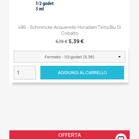
486 - Schmincke Acquerello Horadam Tinta Blu Di
Cobalto
5,39 €
6,19 €
AGGIUNGI AL CARRELLO
OFFERTA
favorite_border