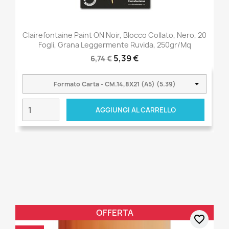
Clairefontaine Paint ON Noir, Blocco Collato, Nero, 20
Fogli, Grana Leggermente Ruvida, 250gr/Mq
5,39 €
6,74 €
AGGIUNGI AL CARRELLO
OFFERTA
favorite_border