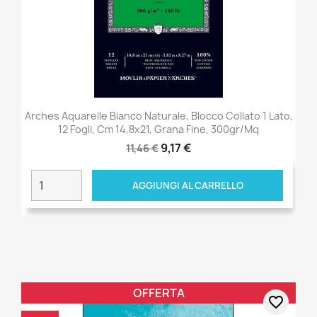
Arches Aquarelle Bianco Naturale, Blocco Collato 1 Lato,
12 Fogli, Cm 14,8x21, Grana Fine, 300gr/mq
9,17 €
11,46 €
AGGIUNGI AL CARRELLO
OFFERTA
favorite_border