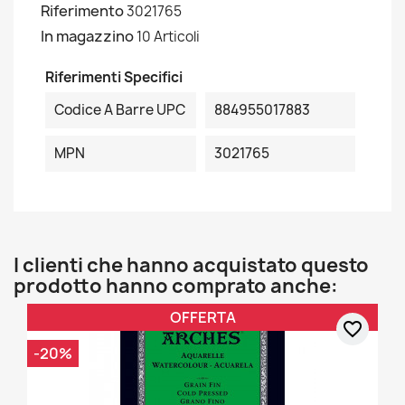
Riferimento
3021765
In magazzino
10 Articoli
Riferimenti Specifici
Codice A Barre UPC
884955017883
MPN
3021765
I clienti che hanno acquistato questo
prodotto hanno comprato anche:
OFFERTA
favorite_border
-20%