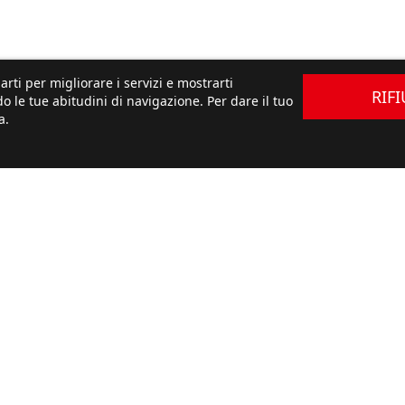
arti per migliorare i servizi e mostrarti
RIF
o le tue abitudini di navigazione. Per dare il tuo
a.