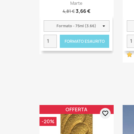
Marte
3,66 €
4,81 €
FORMATO ESAURITO
OFFERTA
favorite_border
-20%