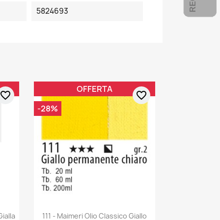
5824693
OFFERTA
favorite_border
favorite_border
-28%
ialla
111 - Maimeri Olio Classico Giallo