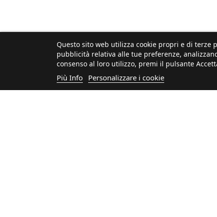
Questo sito web utilizza cookie propri e di terze p
pubblicità relativa alle tue preferenze, analizzand
consenso al loro utilizzo, premi il pulsante Accett
Più Info
Personalizzare i cookie