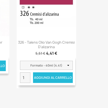
er
326 - Talens Olio Van Gogh Cremisi
D'alizarina
4,41 €
5,51 €
LLO
AGGIUNGI AL CARRELLO