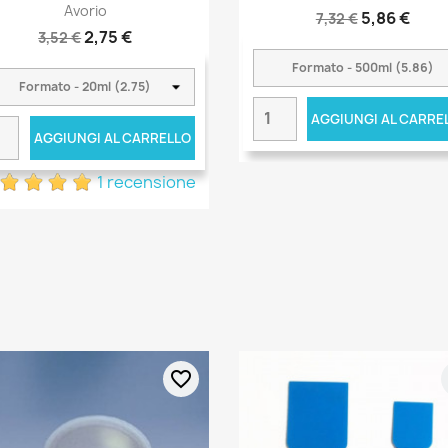
Avorio
5,86 €
7,32 €
2,75 €
3,52 €
AGGIUNGI AL CARRE
AGGIUNGI AL CARRELLO
1 recensione
favorite_border