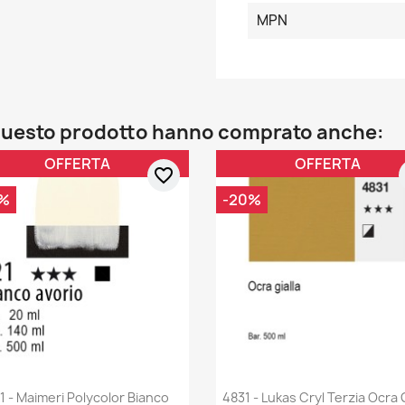
MPN
o questo prodotto hanno comprato anche:
OFFERTA
OFFERTA
favorite_border
%
-20%
1 - Maimeri Polycolor Bianco
4831 - Lukas Cryl Terzia Ocra G