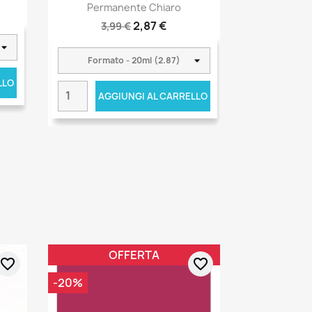
Permanente Chiaro
2,87 €
3,99 €
LLO
AGGIUNGI AL CARRELLO
OFFERTA
favorite_border
favorite_border
-20%