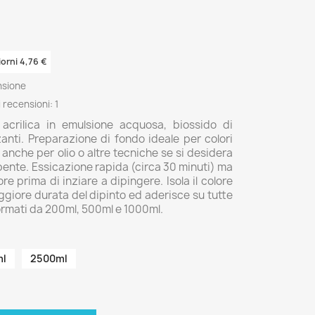
iorni 4,76 €
nsione
 recensioni:
1
a acrilica in emulsione acquosa, biossido di
zzanti. Preparazione di fondo ideale per colori
 anche per olio o altre tecniche se si desidera
ente. Essicazione rapida (circa 30 minuti) ma
re prima di inziare a dipingere. Isola il colore
giore durata del dipinto ed aderisce su tutte
 formati da 200ml, 500ml e 1000ml.
ml
2500ml