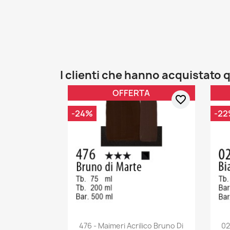
I clienti che hanno acquistat
OFFERTA
favorite_border
-24%
-22
476 - Maimeri Acrilico Bruno Di
02