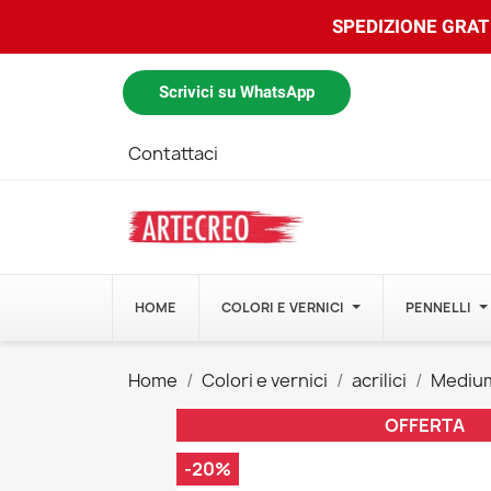
SPEDIZIONE GRATU
Scrivici su WhatsApp
Contattaci
HOME
COLORI E VERNICI
PENNELLI
Home
Colori e vernici
acrilici
Medium 
OFFERTA
-20%