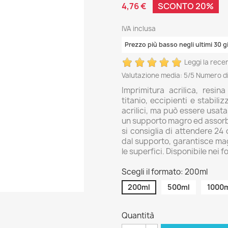
4,76 €
SCONTO 20%
IVA inclusa
Prezzo più basso negli ultimi 30 g
Leggi la rece
Valutazione media:
5
/5 Numero di
Imprimitura acrilica, resin
titanio, eccipienti e stabili
acrilici, ma può essere usata
un supporto magro ed assorb
si consiglia di attendere 24 o
dal supporto, garantisce mag
le superfici. Disponibile nei
Scegli il formato: 200ml
200ml
500ml
1000
Quantità