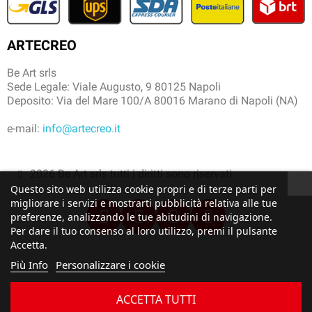
ARTECREO
Be Art srls
Sede Legale: Viale Augusto, 9 80125 Napoli
Deposito: Via del Mare 100/A 80016 Marano di Napoli (NA)
e-mail:
info@artecreo.it
2026 Be Art srls tutti i diritti sono riservati
Questo sito web utilizza cookie propri e di terze parti per
migliorare i servizi e mostrarti pubblicità relativa alle tue
preferenze, analizzando le tue abitudini di navigazione.
Per dare il tuo consenso al loro utilizzo, premi il pulsante
Accetta.
Più Info
Personalizzare i cookie
ACCETTA TUTTI