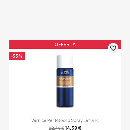
OFFERTA
favorite_border
-35%
Vernice Per Ritocco Spray Lefranc
14,59 €
22,44 €