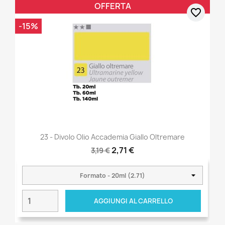
OFFERTA
favorite_border
-15%
23 - Divolo Olio Accademia Giallo Oltremare
2,71 €
3,19 €
AGGIUNGI AL CARRELLO