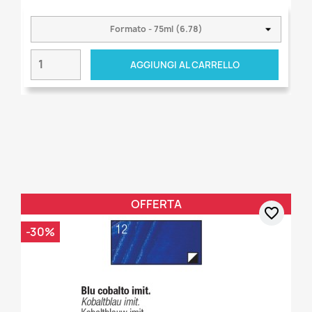
AGGIUNGI AL CARRELLO
OFFERTA
favorite_border
-30%