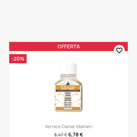
OFFERTA
favorite_border
-20%
Vernice Damar Maimeri
6,78 €
8,47 €