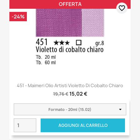
OFFERTA
favorite_border
-24%
451 - Maimeri Olio Artisti Violetto Di Cobalto Chiaro
15,02 €
19,76 €
AGGIUNGI AL CARRELLO