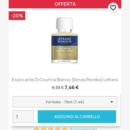
OFFERTA
favorite_border
-20%
Essiccante Di Courtrai Bianco (senza Piombo) Lefranc
7,46 €
9,33 €
AGGIUNGI AL CARRELLO
2 recensioni