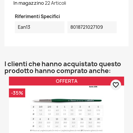
In magazzino
22 Articoli
Riferimenti Specifici
Ean13
8018721027109
I clienti che hanno acquistato questo
prodotto hanno comprato anche:
OFFERTA
favorite_border
-35%