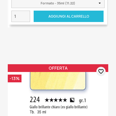
AGGIUNGI AL CARRELLO
OFFERTA
favorite_border
-13%