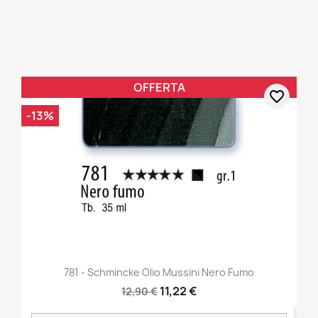
OFFERTA
favorite_border
-13%
781 - Schmincke Olio Mussini Nero Fumo
11,22 €
12,90 €