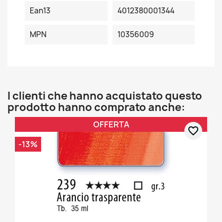
Ean13
4012380001344
MPN
10356009
I clienti che hanno acquistato questo
prodotto hanno comprato anche:
OFFERTA
favorite_border
-13%