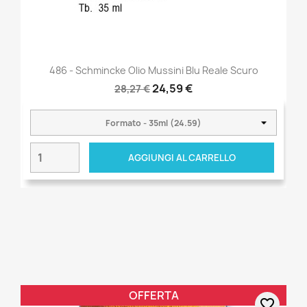
486 - Schmincke Olio Mussini Blu Reale Scuro
24,59 €
28,27 €
AGGIUNGI AL CARRELLO
OFFERTA
favorite_border