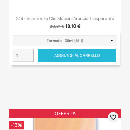
239 - Schmincke Olio Mussini Arancio Trasparente
18,10 €
20,81 €
AGGIUNGI AL CARRELLO
OFFERTA
favorite_border
-13%