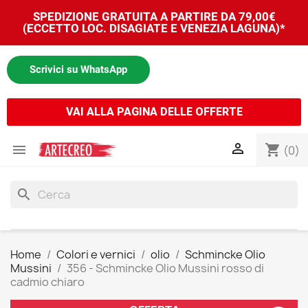
SPEDIZIONE GRATUITA A PARTIRE DA 79,00€
(ECCETTO LOC. DISAGIATE E VENEZIA LAGUNA)*
Scrivici su WhatsApp
VAI ALLA PAGINA DELLE OFFERTE


shopping_cart
(0)
search
Home
Colori e vernici
olio
Schmincke Olio
Mussini
356 - Schmincke Olio Mussini rosso di
cadmio chiaro