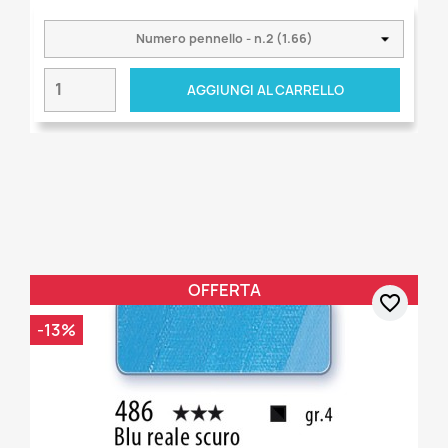
AGGIUNGI AL CARRELLO
OFFERTA
favorite_border
-13%