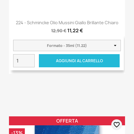
224 - Schmincke Olio Mussini Giallo Brillante Chiaro
11,22 €
12,90 €
AGGIUNGI AL CARRELLO
OFFERTA
favorite_border
-13%