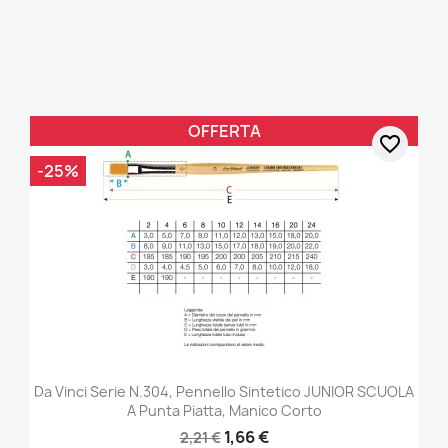
OFFERTA
favorite_border
-25%
Da Vinci Serie N.304, Pennello Sintetico JUNIOR SCUOLA
A Punta Piatta, Manico Corto
1,66 €
2,21 €