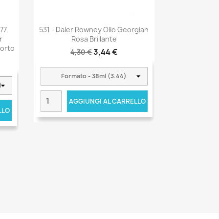
77,
531 - Daler Rowney Olio Georgian
r
Rosa Brillante
Corto
3,44 €
4,30 €
AGGIUNGI AL CARRELLO
LLO