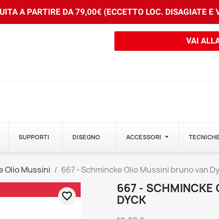
ITA A PARTIRE DA 79,00€ (ECCETTO LOC. DISAGIATE E
VAI ALL
SUPPORTI
DISEGNO
ACCESSORI
TECNICHE
 Olio Mussini
667 - Schmincke Olio Mussini bruno van D
667 - SCHMINCKE 
favorite_border
DYCK