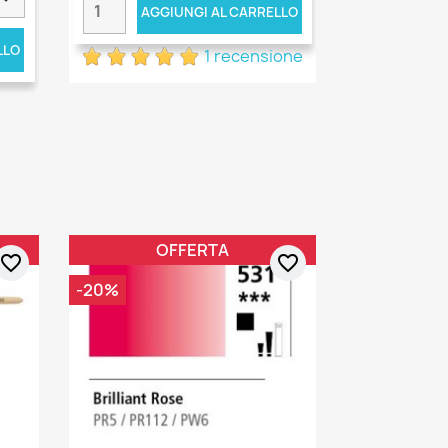
AGGIUNGI AL CARRELLO
LLO
1 recensione
OFFERTA
favorite_border
favorite_border
-20%