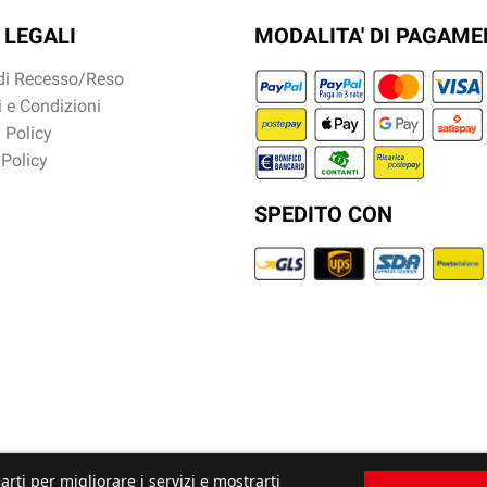
 LEGALI
MODALITA' DI PAGAM
 di Recesso/Reso
 e Condizioni
 Policy
 Policy
SPEDITO CON
arti per migliorare i servizi e mostrarti