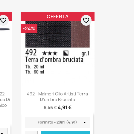
OFFERTA
favorite_border
favorite_border
-24%
22,
492 - Maimeri Olio Artisti Terra
gua Di
D'ombra Bruciata
nico
4,91 €
6,46 €