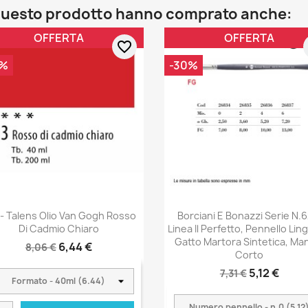
o questo prodotto hanno comprato anche:
OFFERTA
OFFERTA
favorite_border
0%
-30%
 - Talens Olio Van Gogh Rosso
Borciani E Bonazzi Serie N.6
Di Cadmio Chiaro
Linea Il Perfetto, Pennello Lin
Gatto Martora Sintetica, Ma
6,44 €
8,06 €
Corto
5,12 €
7,31 €