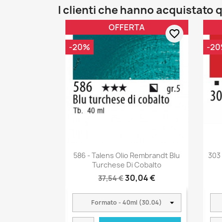
I clienti che hanno acquistat
OFFERTA
favorite_border
-20%
-2
586 - Talens Olio Rembrandt Blu
303
Turchese Di Cobalto
30,04 €
37,54 €