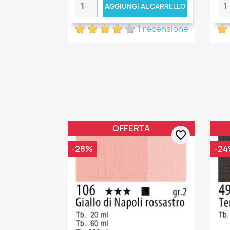
AGGIUNGI AL CARRELLO
1 recensione
OFFERTA
favorite_border
-28%
-24