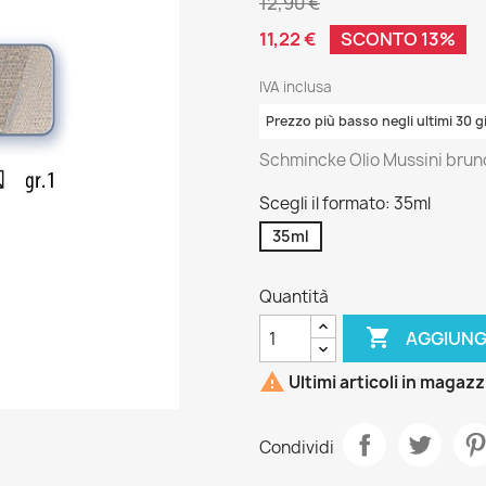
12,90 €
11,22 €
SCONTO 13%
IVA inclusa
Prezzo più basso negli ultimi 30 gi
Schmincke Olio Mussini bruno
Scegli il formato: 35ml
35ml
Quantità

AGGIUNG

Ultimi articoli in magaz
Condividi