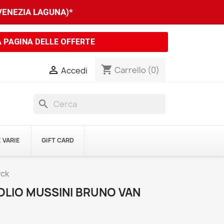
 VENEZIA LAGUNA)*
A PAGINA DELLE OFFERTE
shopping_cart

Carrello
(0)
Accedi
search
 VARIE
GIFT CARD
yck
OLIO MUSSINI BRUNO VAN