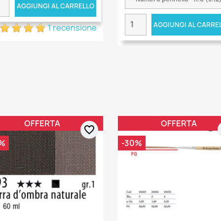
AGGIUNGI AL CARRELLO
AGGIUNGI AL CARRE
1 recensione
OFFERTA
OFFERTA
favorite_border
%
-30%