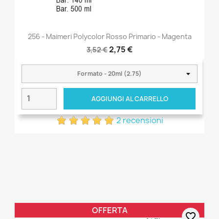
256 - Maimeri Polycolor Rosso Primario - Magenta
2,75 €
3,52 €
AGGIUNGI AL CARRELLO
2 recensioni
OFFERTA
favorite_border