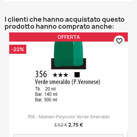
I clienti che hanno acquistato questo
prodotto hanno comprato anche:
OFFERTA
favorite_border
-22%
356 - Maimeri Polycolor Verde Smeraldo
2,75 €
3,52 €