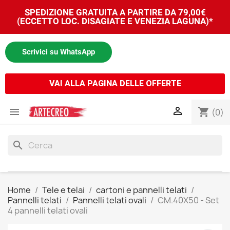
SPEDIZIONE GRATUITA A PARTIRE DA 79,00€
(ECCETTO LOC. DISAGIATE E VENEZIA LAGUNA)*
Scrivici su WhatsApp
VAI ALLA PAGINA DELLE OFFERTE


shopping_cart
(0)
search
Home
Tele e telai
cartoni e pannelli telati
Pannelli telati
Pannelli telati ovali
CM.40X50 - Set
4 pannelli telati ovali