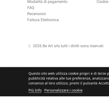
Modalità di pagamento
Cookie
FAQ
Recensioni
Fattura Elettronica
2026 Be Art srls tutti i diritti sono riservati
Questo sito web utilizza cookie propri e di terze p
pubblicità relativa alle tue preferenze, analizzand
consenso al loro utilizzo, premi il pulsante Accett
Più Info
Personalizzare i cookie