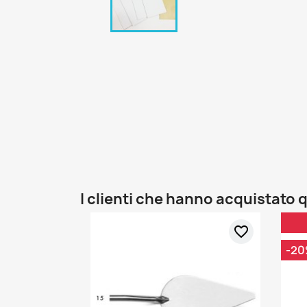
I clienti che hanno acquistat
favorite_border
-2