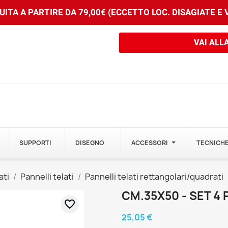
ITA A PARTIRE DA 79,00€ (ECCETTO LOC. DISAGIATE E
VAI ALL
SUPPORTI
DISEGNO
ACCESSORI
TECNICHE
ati
Pannelli telati
Pannelli telati rettangolari/quadrati
CM.35X50 - SET 4 
favorite_border
25,05 €