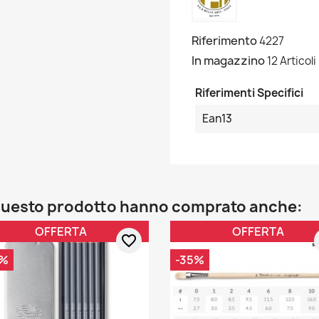
Riferimento
4227
In magazzino
12 Articoli
Riferimenti Specifici
Ean13
o questo prodotto hanno comprato anche:
OFFERTA
OFFERTA
favorite_border
0%
-35%