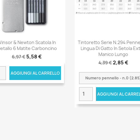
insor & Newton Scatola In
Tintoretto Serie N.294 Penne
etallo 6 Matite Carboncino
Lingua Di Gatto In Setola Ext
Manico Lungo
5,58 €
6,97 €
2,85 €
4,39 €
AGGIUNGI AL CARRELLO
AGGIUNGI AL CARRE