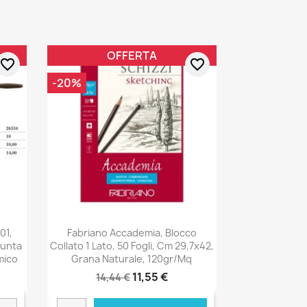
OFFERTA
favorite_border
favorite_border
-20%
01,
Fabriano Accademia, Blocco
Punta
Collato 1 Lato, 50 Fogli, Cm 29,7x42,
mico
Grana Naturale, 120gr/mq
11,55 €
14,44 €