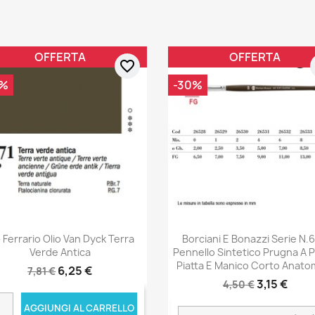
OFFERTA
OFFERTA
favorite_border
0%
-30%
- Ferrario Olio Van Dyck Terra
Borciani E Bonazzi Serie N.6
Verde Antica
Pennello Sintetico Prugna A 
Piatta E Manico Corto Anato
6,25 €
7,81 €
3,15 €
4,50 €
AGGIUNGI AL CARRELLO