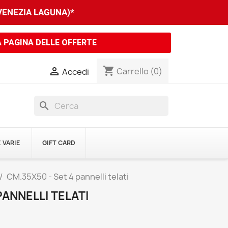
 VENEZIA LAGUNA)*
A PAGINA DELLE OFFERTE
shopping_cart

Carrello
(0)
Accedi
search
 VARIE
GIFT CARD
CM.35X50 - Set 4 pannelli telati
PANNELLI TELATI