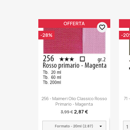
OFFERTA
favorite_border
-28%
-2
256 - Maimeri Olio Classico Rosso
71 
Primario - Magenta
2,87 €
3,99 €