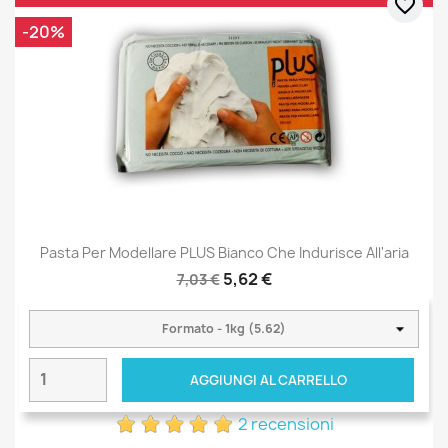
favorite_border
-20%
Pasta Per Modellare PLUS Bianco Che Indurisce All'aria
5,62 €
7,03 €
AGGIUNGI AL CARRELLO
2 recensioni