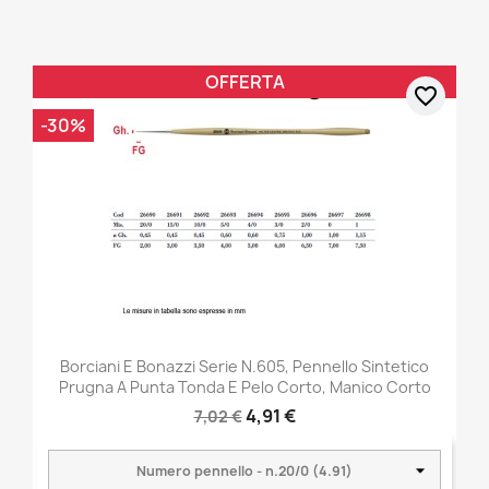
OFFERTA
favorite_border
-30%
Borciani E Bonazzi Serie N.605, Pennello Sintetico
Prugna A Punta Tonda E Pelo Corto, Manico Corto
4,91 €
7,02 €