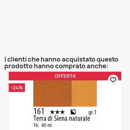
I clienti che hanno acquistato questo
prodotto hanno comprato anche:
OFFERTA
favorite_border
-24%