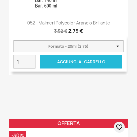
052 - Maimeri Polycolor Arancio Brillante
2,75 €
3,52 €
AGGIUNGI AL CARRELLO
OFFERTA
favorite_border
-30%