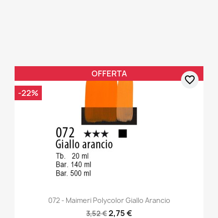
OFFERTA
favorite_border
-22%
072 - Maimeri Polycolor Giallo Arancio
2,75 €
3,52 €