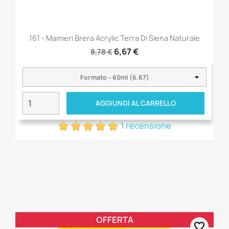
161 - Maimeri Brera Acrylic Terra Di Siena Naturale
6,67 €
8,78 €
AGGIUNGI AL CARRELLO
1 recensione
OFFERTA
favorite_border