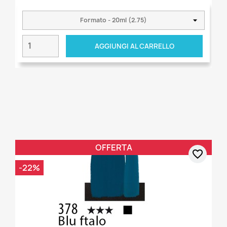
AGGIUNGI AL CARRELLO
OFFERTA
favorite_border
-22%