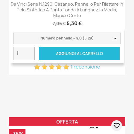
Da Vinci Serie N.1290, Casaneo, Pennello Per Filettare In
Pelo Sintetico A Punta Tonda A Lunghezza Media,
Manico Corto
5,30 €
7,06 €
AGGIUNGI AL CARRELLO
1 recensione
OFFERTA
favorite_border
-35%