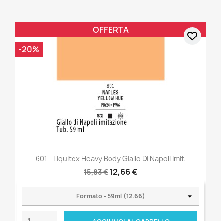
OFFERTA
favorite_border
-20%
601 - Liquitex Heavy Body Giallo Di Napoli Imit.
12,66 €
15,83 €