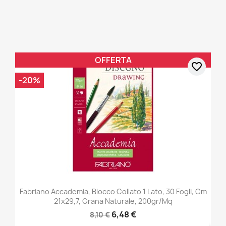
OFFERTA
favorite_border
-20%
Fabriano Accademia, Blocco Collato 1 Lato, 30 Fogli, Cm
21x29,7, Grana Naturale, 200gr/mq
6,48 €
8,10 €