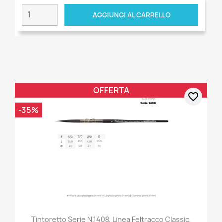
AGGIUNGI AL CARRELLO
OFFERTA
favorite_border
-35%
Tintoretto Serie N.1408, Linea Feltracco Classic,