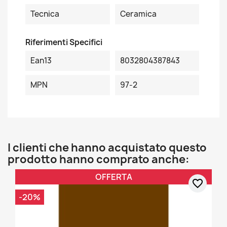
Tecnica
Ceramica
Riferimenti Specifici
Ean13
8032804387843
MPN
97-2
I clienti che hanno acquistato questo
prodotto hanno comprato anche:
OFFERTA
favorite_border
-20%