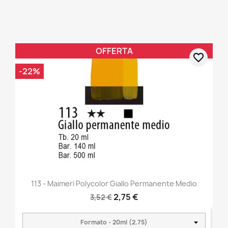
OFFERTA
favorite_border
-22%
113 - Maimeri Polycolor Giallo Permanente Medio
2,75 €
3,52 €