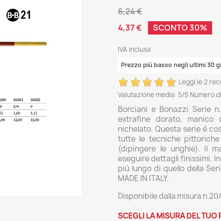
6,24 €
4,37 €
SCONTO 30%
IVA inclusa
Prezzo più basso negli ultimi 30 g
Leggi le 2 rec
Valutazione media:
5
/5 Numero di
Borciani e Bonazzi Serie n.
extrafine dorato, manico 
nichelato. Questa serie è cost
tutte le tecniche pittoriche
(dipingere le unghie). Il m
eseguire dettagli finissimi. I
più lungo di quello della Ser
MADE IN ITALY.
Disponibile dalla misura n.20/
SCEGLI LA MISURA DEL TUO