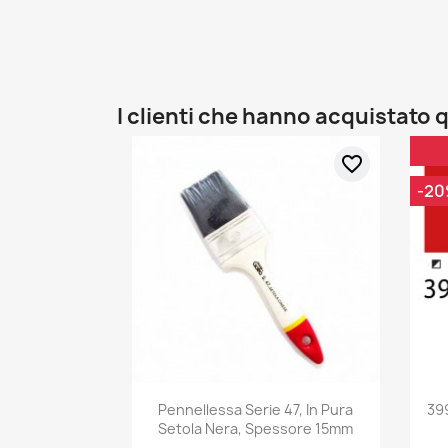
I clienti che hanno acquistat
favorite_border
-2
Pennellessa Serie 47, In Pura
39
Setola Nera, Spessore 15mm