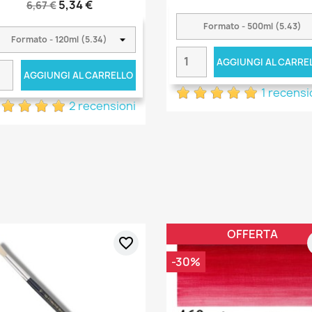
5,34 €
6,67 €
AGGIUNGI AL CARRE
AGGIUNGI AL CARRELLO
1 recens
2 recensioni
OFFERTA
favorite_border
-30%