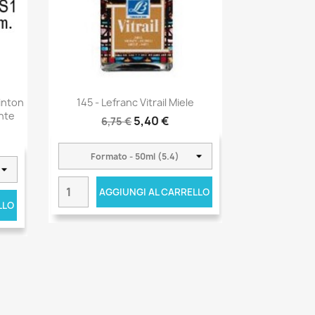
inton
145 - Lefranc Vitrail Miele
nte
5,40 €
6,75 €
AGGIUNGI AL CARRELLO
LLO