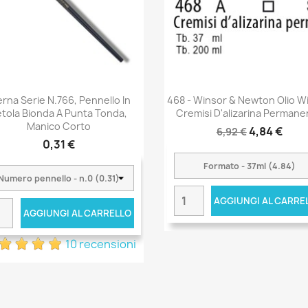
erna Serie N.766, Pennello In
468 - Winsor & Newton Olio W
tola Bionda A Punta Tonda,
Cremisi D'alizarina Permane
Manico Corto
4,84 €
6,92 €
0,31 €
AGGIUNGI AL CARRE
AGGIUNGI AL CARRELLO
10 recensioni