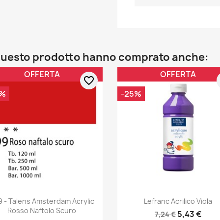
o questo prodotto hanno comprato anche:
OFFERTA
OFFERTA
favorite_border
0%
-25%
9 - Talens Amsterdam Acrylic
Lefranc Acrilico Viola
Rosso Naftolo Scuro
5,43 €
7,24 €