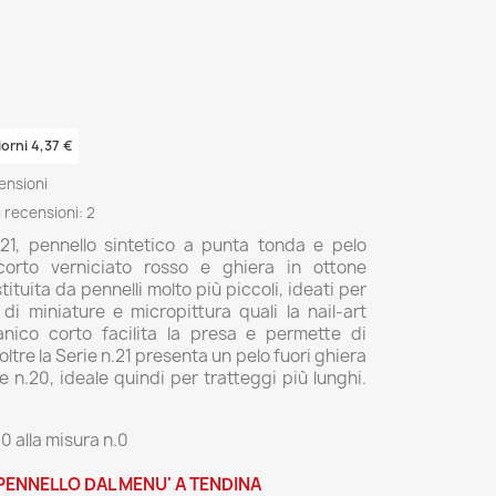
iorni 4,37 €
ensioni
 recensioni:
2
21, pennello sintetico a punta tonda e pelo
corto verniciato rosso e ghiera in ottone
ituita da pennelli molto più piccoli, ideati per
 di miniature e micropittura quali la nail-art
anico corto facilita la presa e permette di
noltre la Serie n.21 presenta un pelo fuori ghiera
ie n.20, ideale quindi per tratteggi più lunghi.
0 alla misura n.0
 PENNELLO DAL MENU' A TENDINA