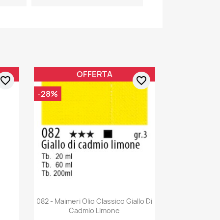
OFFERTA
favorite_border
favorite_border
-28%
082 - Maimeri Olio Classico Giallo Di
Cadmio Limone