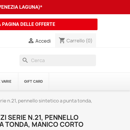
 VENEZIA LAGUNA)*
A PAGINA DELLE OFFERTE
shopping_cart

Carrello
(0)
Accedi
search
 VARIE
GIFT CARD
rie n.21, pennello sintetico a punta tonda,
ZI SERIE N.21, PENNELLO
TA TONDA, MANICO CORTO