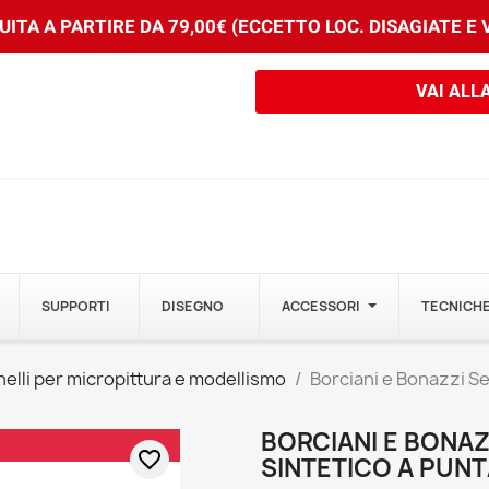
ITA A PARTIRE DA 79,00€ (ECCETTO LOC. DISAGIATE E
VAI ALL
SUPPORTI
DISEGNO
ACCESSORI
TECNICHE
elli per micropittura e modellismo
Borciani e Bonazzi Se
BORCIANI E BONAZ
favorite_border
SINTETICO A PUN