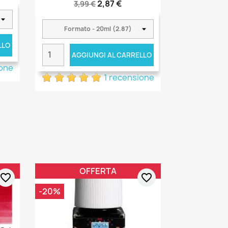
2,87 €
3,99 €
LLO
AGGIUNGI AL CARRELLO
ione
1 recensione
OFFERTA
favorite_border
favorite_border
-20%