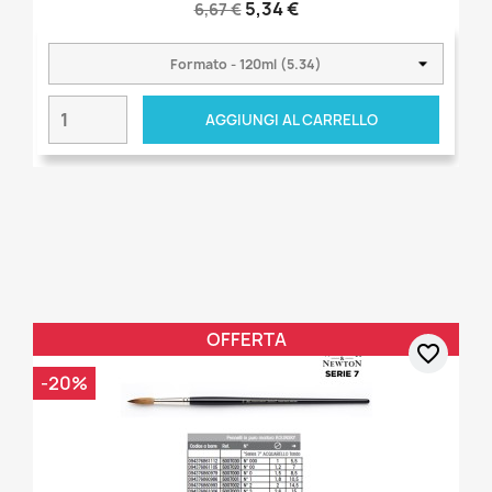
5,34 €
6,67 €
AGGIUNGI AL CARRELLO
OFFERTA
favorite_border
-20%