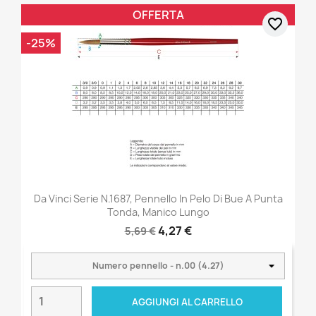
OFFERTA
favorite_border
-25%
Da Vinci Serie N.1687, Pennello In Pelo Di Bue A Punta
Tonda, Manico Lungo
4,27 €
5,69 €
AGGIUNGI AL CARRELLO