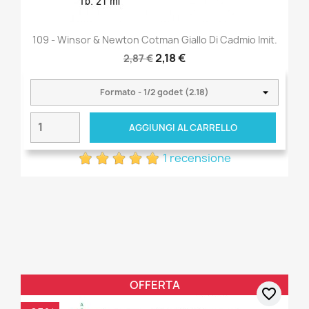
109 - Winsor & Newton Cotman Giallo Di Cadmio Imit.
2,18 €
2,87 €
AGGIUNGI AL CARRELLO
1 recensione
OFFERTA
favorite_border