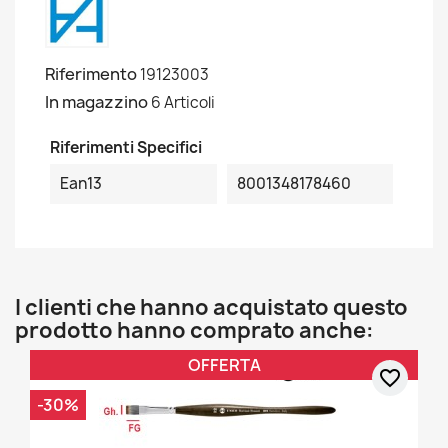
Riferimento
19123003
In magazzino
6 Articoli
Riferimenti Specifici
Ean13
8001348178460
I clienti che hanno acquistato questo
prodotto hanno comprato anche:
OFFERTA
favorite_border
-30%