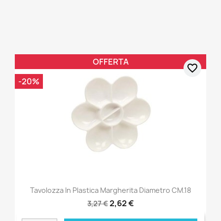
OFFERTA
favorite_border
-20%
Tavolozza In Plastica Margherita Diametro CM.18
2,62 €
3,27 €