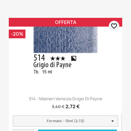
OFFERTA
favorite_border
-20%
514 - Maimeri Venezia Grigio Di Payne
2,72 €
3,40 €