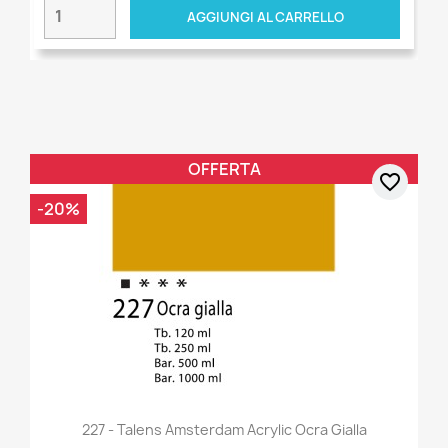
AGGIUNGI AL CARRELLO
OFFERTA
favorite_border
-20%
227 - Talens Amsterdam Acrylic Ocra Gialla