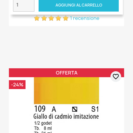
AGGIUNGI AL CARRELLO
1 recensione
OFFERTA
favorite_border
-24%