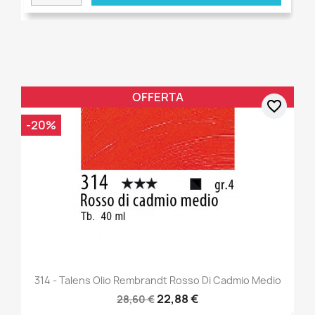
OFFERTA
favorite_border
-20%
314 - Talens Olio Rembrandt Rosso Di Cadmio Medio
22,88 €
28,60 €