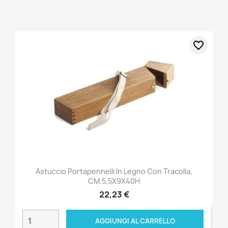
favorite_border
Astuccio Portapennelli In Legno Con Tracolla,
CM.5,5X9X40H
22,23 €
AGGIUNGI AL CARRELLO