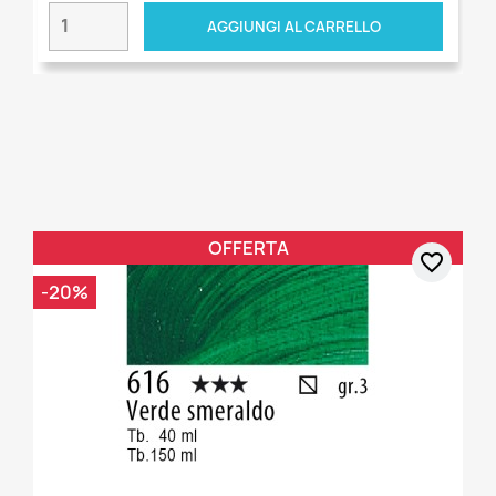
AGGIUNGI AL CARRELLO
OFFERTA
favorite_border
-20%