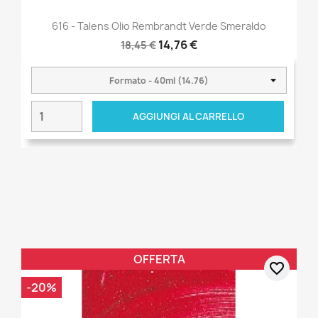
616 - Talens Olio Rembrandt Verde Smeraldo
14,76 €
18,45 €
AGGIUNGI AL CARRELLO
OFFERTA
favorite_border
-20%