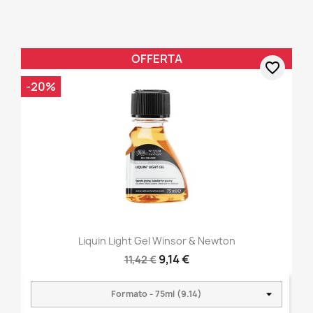
OFFERTA
favorite_border
-20%
Liquin Light Gel Winsor & Newton
9,14 €
11,42 €