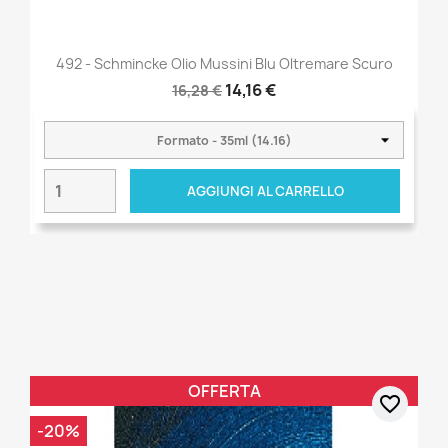
492 - Schmincke Olio Mussini Blu Oltremare Scuro
14,16 €
16,28 €
AGGIUNGI AL CARRELLO
OFFERTA
favorite_border
-20%