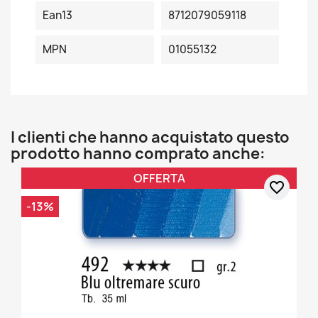
Ean13
8712079059118
MPN
01055132
I clienti che hanno acquistato questo
prodotto hanno comprato anche:
OFFERTA
favorite_border
-13%