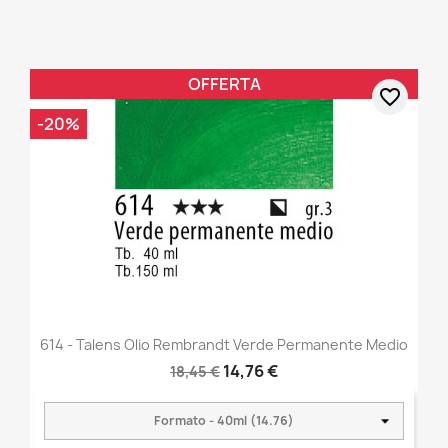
OFFERTA
favorite_border
-20%
614 - Talens Olio Rembrandt Verde Permanente Medio
14,76 €
18,45 €