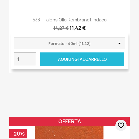
533 - Talens Olio Rembrandt Indaco
11,42 €
14,27 €
AGGIUNGI AL CARRELLO
OFFERTA
favorite_border
-20%