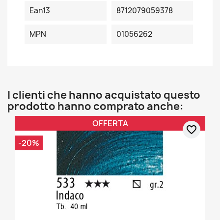
Ean13
8712079059378
MPN
01056262
I clienti che hanno acquistato questo
prodotto hanno comprato anche:
OFFERTA
favorite_border
-20%