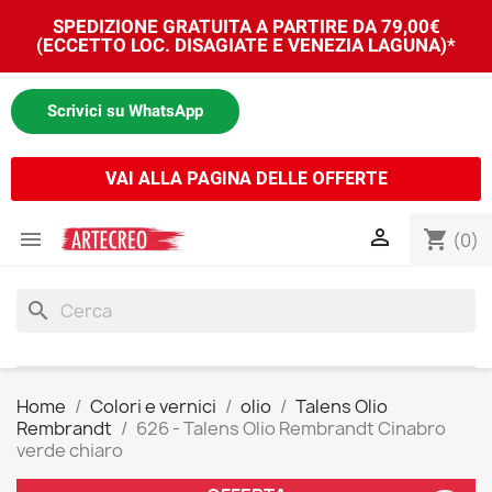
SPEDIZIONE GRATUITA A PARTIRE DA 79,00€
(ECCETTO LOC. DISAGIATE E VENEZIA LAGUNA)*
Scrivici su WhatsApp
VAI ALLA PAGINA DELLE OFFERTE


shopping_cart
(0)
search
Home
Colori e vernici
olio
Talens Olio
Rembrandt
626 - Talens Olio Rembrandt Cinabro
verde chiaro