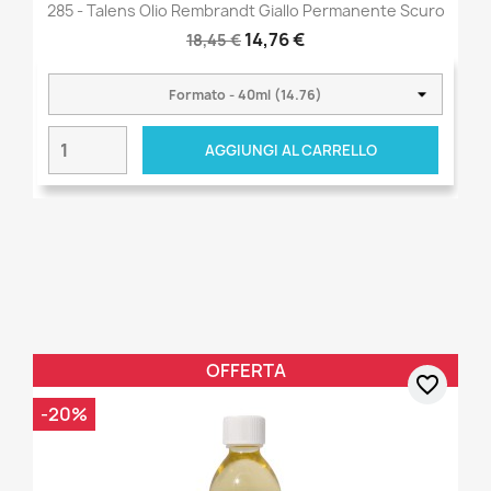
285 - Talens Olio Rembrandt Giallo Permanente Scuro
14,76 €
18,45 €
AGGIUNGI AL CARRELLO
OFFERTA
favorite_border
-20%