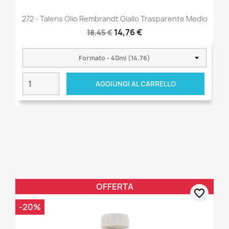
272 - Talens Olio Rembrandt Giallo Trasparente Medio
14,76 €
18,45 €
AGGIUNGI AL CARRELLO
OFFERTA
favorite_border
-20%