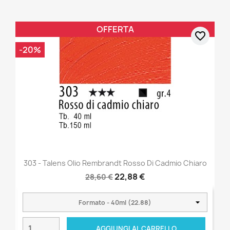
OFFERTA
favorite_border
-20%
303 - Talens Olio Rembrandt Rosso Di Cadmio Chiaro
22,88 €
28,60 €
AGGIUNGI AL CARRELLO