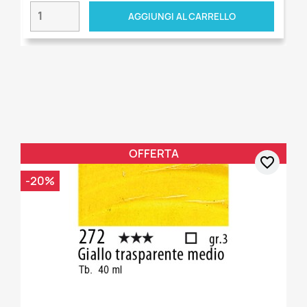
AGGIUNGI AL CARRELLO
OFFERTA
favorite_border
-20%