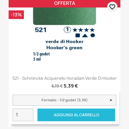
OFFERTA
favorite_border
-13%
521 - Schmincke Acquerello Horadam Verde Di Hooker
5,39 €
6,19 €
AGGIUNGI AL CARRELLO