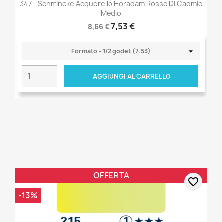
347 - Schmincke Acquerello Horadam Rosso Di Cadmio
Medio
7,53 €
8,66 €
AGGIUNGI AL CARRELLO
OFFERTA
favorite_border
-13%