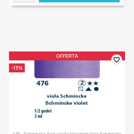
OFFERTA
favorite_border
-13%
476 - Schmincke Acquerello Horadam Viola Schmincke