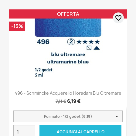
OFFERTA
favorite_border
-13%
496 - Schmincke Acquerello Horadam Blu Oltremare
6,19 €
7,11 €
AGGIUNGI AL CARRELLO