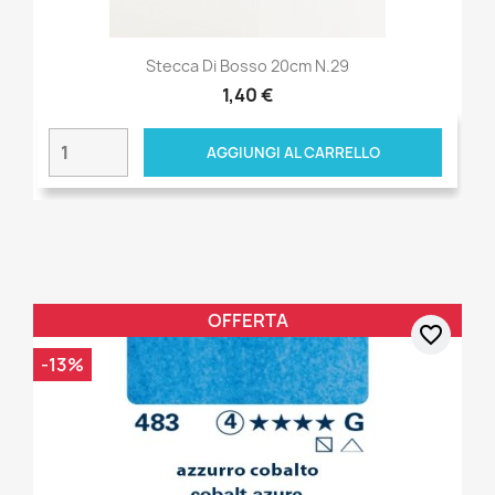
Stecca Di Bosso 20cm N.29
1,40 €
AGGIUNGI AL CARRELLO
OFFERTA
favorite_border
-13%