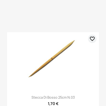
favorite_border
Stecca Di Bosso 25cm N.03
1,70 €