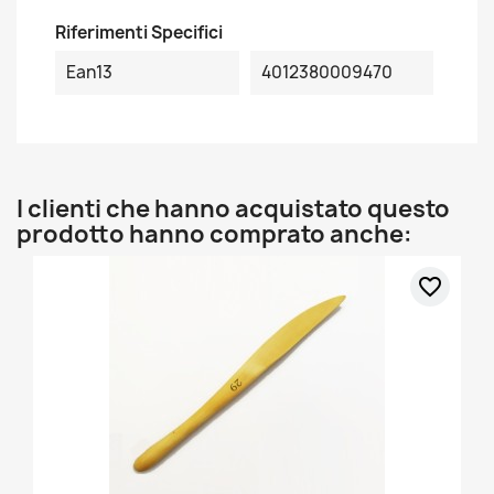
Riferimenti Specifici
Ean13
4012380009470
I clienti che hanno acquistato questo
prodotto hanno comprato anche:
favorite_border