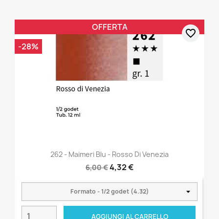
OFFERTA
favorite_border
-28%
262 - Maimeri Blu - Rosso Di Venezia
4,32 €
6,00 €
AGGIUNGI AL CARRELLO