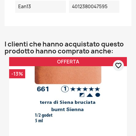
Ean13
4012380047595
I clienti che hanno acquistato questo
prodotto hanno comprato anche:
OFFERTA
favorite_border
-13%