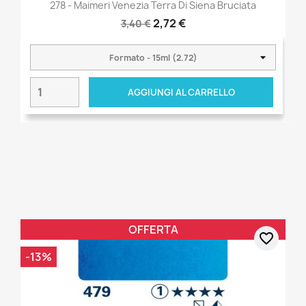
278 - Maimeri Venezia Terra Di Siena Bruciata
2,72 €
3,40 €
AGGIUNGI AL CARRELLO
OFFERTA
favorite_border
-13%