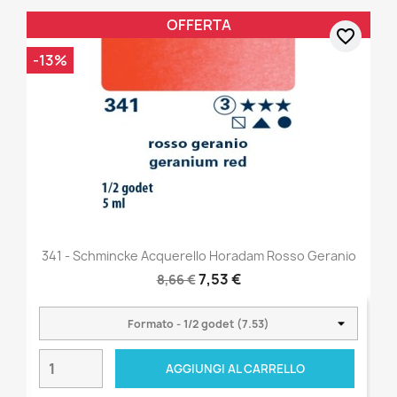
OFFERTA
favorite_border
-13%
341 - Schmincke Acquerello Horadam Rosso Geranio
7,53 €
8,66 €
AGGIUNGI AL CARRELLO