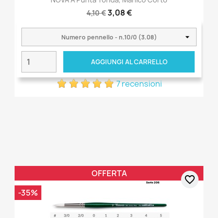
3,08 €
4,10 €
AGGIUNGI AL CARRELLO
7 recensioni
OFFERTA
favorite_border
-35%