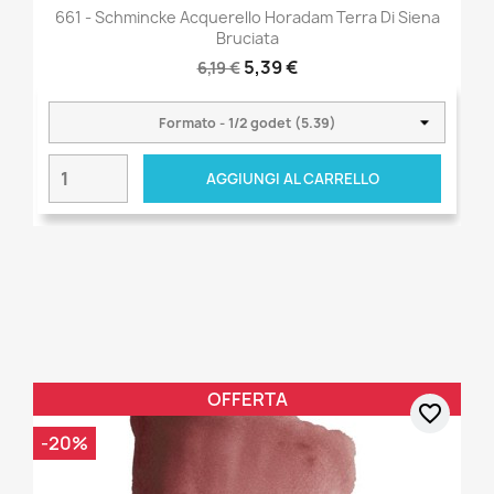
661 - Schmincke Acquerello Horadam Terra Di Siena
Bruciata
5,39 €
6,19 €
AGGIUNGI AL CARRELLO
OFFERTA
favorite_border
-20%