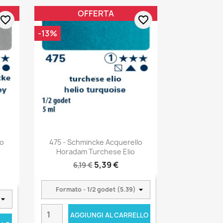
OFFERTA
favorite_border
favorite_border
-13%
lo
475 - Schmincke Acquerello
Horadam Turchese Elio
5,39 €
6,19 €
AGGIUNGI AL CARRELLO