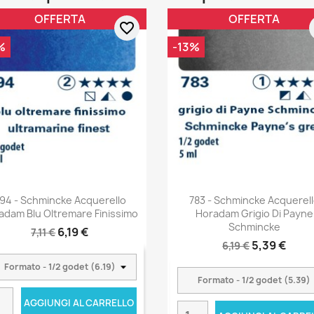
OFFERTA
OFFERTA
favorite_border
%
-13%
94 - Schmincke Acquerello
783 - Schmincke Acquerel
adam Blu Oltremare Finissimo
Horadam Grigio Di Payne
Schmincke
6,19 €
7,11 €
5,39 €
6,19 €
AGGIUNGI AL CARRELLO