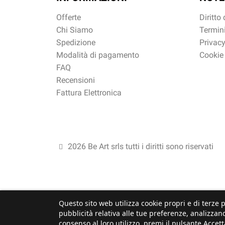
Offerte
Diritto
Chi Siamo
Termini
Spedizione
Privacy
Modalità di pagamento
Cookie
FAQ
Recensioni
Fattura Elettronica
2026 Be Art srls tutti i diritti sono riservati
Questo sito web utilizza cookie propri e di terze p
pubblicità relativa alle tue preferenze, analizzand
consenso al loro utilizzo, premi il pulsante Accett