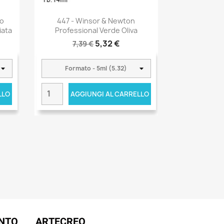
lo
447 - Winsor & Newton
iata
Professional Verde Oliva
5,32 €
7,39 €
LLO
AGGIUNGI AL CARRELLO
ENTO
ARTECREO