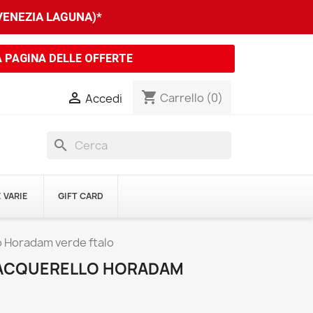
 VENEZIA LAGUNA)*
A PAGINA DELLE OFFERTE
shopping_cart

Carrello
(0)
Accedi
search
 VARIE
GIFT CARD
o Horadam verde ftalo
 ACQUERELLO HORADAM