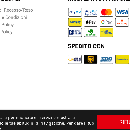
 di Recesso/Reso
 e Condizioni
 Policy
 Policy
SPEDITO CON
arti per migliorare i servizi e mostrarti
RIF
o le tue abitudini di navigazione. Per dare il tuo
a.