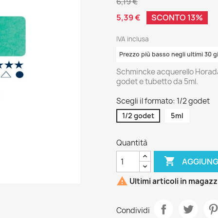
6,19 €
5,39 €
SCONTO 13%
IVA inclusa
Prezzo più basso negli ultimi 30 g
Schmincke acquerello Horadam
godet e tubetto da 5ml.
Scegli il formato: 1/2 godet
1/2 godet
5ml
Quantità

AGGIUNG

Ultimi articoli in magaz
Condividi