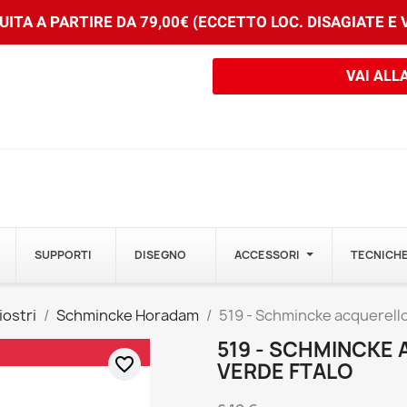
ITA A PARTIRE DA 79,00€ (ECCETTO LOC. DISAGIATE E
VAI ALL
SUPPORTI
DISEGNO
ACCESSORI
TECNICHE
iostri
Schmincke Horadam
519 - Schmincke acquerell
519 - SCHMINCKE
favorite_border
VERDE FTALO