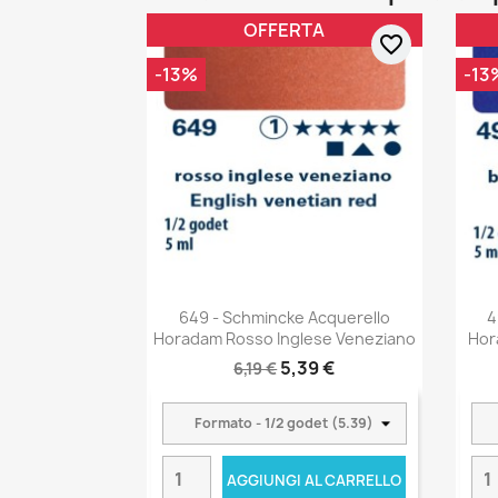
OFFERTA
favorite_border
-13%
-13
649 - Schmincke Acquerello
4
Horadam Rosso Inglese Veneziano
Hor
5,39 €
6,19 €
AGGIUNGI AL CARRELLO