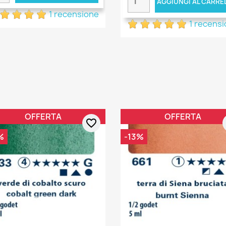
AGGIUNGI AL CARRE
1 recensione
1 recens
OFFERTA
OFFERTA
favorite_border
%
-13%