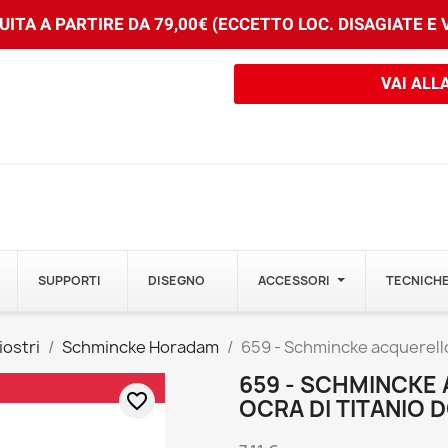
ITA A PARTIRE DA 79,00€ (ECCETTO LOC. DISAGIATE E
VAI ALL
SUPPORTI
DISEGNO
ACCESSORI
TECNICHE
iostri
Schmincke Horadam
659 - Schmincke acquerello
659 - SCHMINCK
favorite_border
OCRA DI TITANIO 