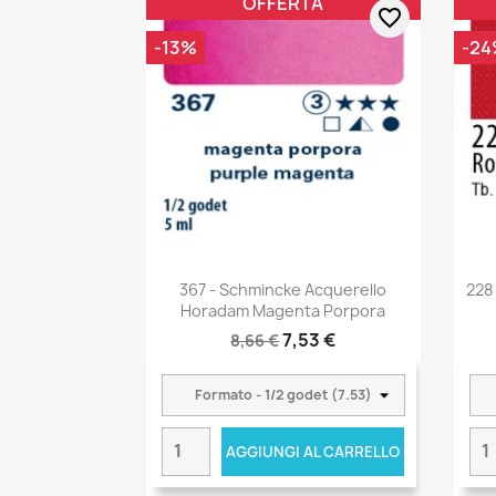
OFFERTA
favorite_border
-13%
-24
367 - Schmincke Acquerello
228
Horadam Magenta Porpora
7,53 €
8,66 €
AGGIUNGI AL CARRELLO