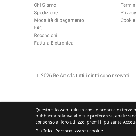
Chi Siamo
Termini
Spedizione
Privacy
Modalità di pagamento
Cookie
FAQ
Recensioni
Fattura Elettronica
2026 Be Art srls tutti i diritti sono riservati
Questo sito web utilizza cookie propri e di terze p
pubblicità relativa alle tue preferenze, analizzand
consenso al loro utilizzo, premi il pulsante Accett
Più Info
Personalizzare i cookie