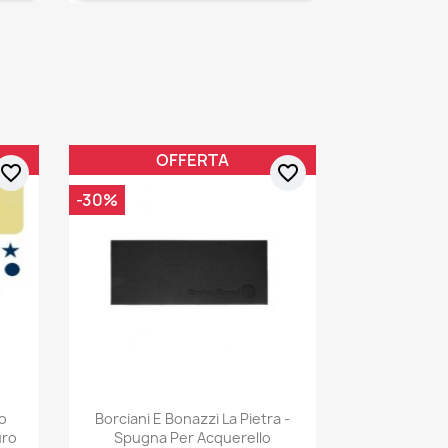
OFFERTA
favorite_border
favorite_border
-30%
lo
Borciani E Bonazzi La Pietra -
uro
Spugna Per Acquerello