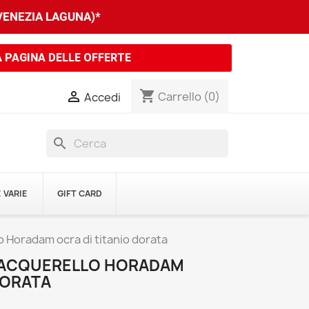
 VENEZIA LAGUNA)*
A PAGINA DELLE OFFERTE
shopping_cart

Carrello
(0)
Accedi
search
 VARIE
GIFT CARD
 Horadam ocra di titanio dorata
E ACQUERELLO HORADAM
DORATA