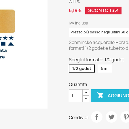
7,11 €
6,19 €
SCONTO 13%
IVA inclusa
Prezzo più basso negli ultimi 30 gi
Schmincke acquerello Horadam
formati 1/2 godet e tubetto d
Scegli il formato: 1/2 godet
1/2 godet
5ml
Quantità

AGGIUNG
Condividi