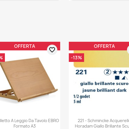
OFFERTA
OFFERTA
favorite_border
%
-13%
lletto A Leggio Da Tavolo EBRO
221 - Schmincke Acquerel
Formato A3
Horadam Giallo Brillante Sc