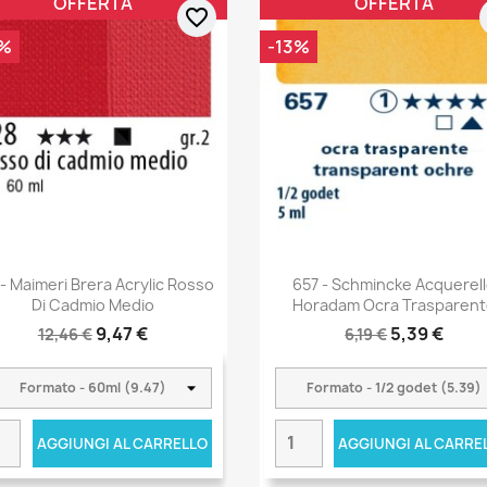
OFFERTA
OFFERTA
favorite_border
%
-13%
 - Maimeri Brera Acrylic Rosso
657 - Schmincke Acquerel
Di Cadmio Medio
Horadam Ocra Trasparen
9,47 €
5,39 €
12,46 €
6,19 €
AGGIUNGI AL CARRELLO
AGGIUNGI AL CARRE