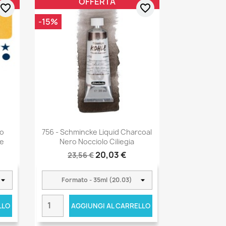
OFFERTA
favorite_border
favorite_border
-15%
lo
756 - Schmincke Liquid Charcoal
te
Nero Nocciolo Ciliegia
20,03 €
23,56 €
LLO
AGGIUNGI AL CARRELLO