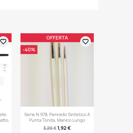
OFFERTA
favorite_border
favorite_border
-40%
ello
Serie N.978, Pennello Sintetico A
atto,
Punta Tonda, Manico Lungo
1,92 €
3,20 €