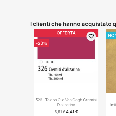
I clienti che hanno acquistat
OFFERTA
NON
favorite_border
-20%
326 - Talens Olio Van Gogh Cremisi
D'alizarina
Imi
4,41 €
5,51 €