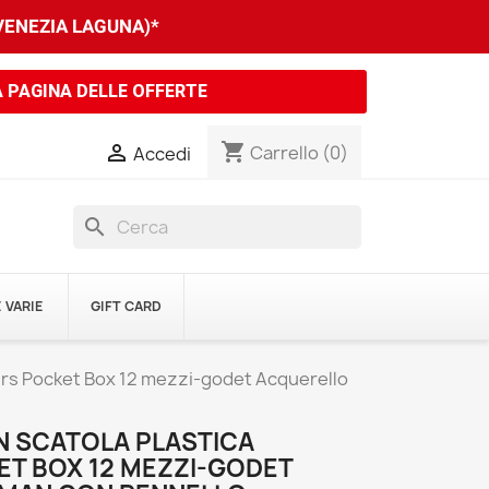
 VENEZIA LAGUNA)*
A PAGINA DELLE OFFERTE
shopping_cart

Carrello
(0)
Accedi
search
 VARIE
GIFT CARD
ers Pocket Box 12 mezzi-godet Acquerello
 SCATOLA PLASTICA
T BOX 12 MEZZI-GODET