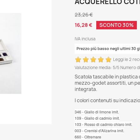
ACQUERELLO COT
23,26 €
16,28 €
SCONTO 30%
IVA inclusa
Prezzo più basso negli ultimi 30 g
Leggi le 2 rec
Valutazione media:
5
/5 Numero di
Scatola tascabile in plastica 
mezzo-godet assortiti, un pe
integrata.
I colori contenuti su indicaz
346 - Giallo di limone
imit.
109 - Giallo di cadmio
imit.
103 - Rosso di cadmio chiaro
imit.
003 - Cremisi d'Alizarina imit.
660 - Oltremare