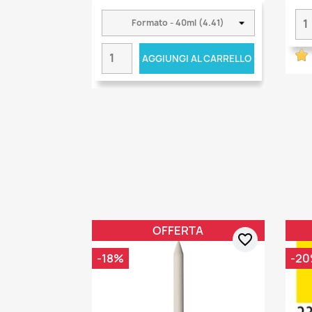
AGGIUNGI AL CARRELLO
OFFERTA
favorite_border
-18%
-2