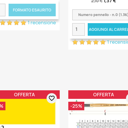
1,37 €
2,10 €
FORMATO ESAURITO
1 recensione
AGGIUNGI AL CARRE
1 recens
OFFERTA
OFFERTA
favorite_border
0%
-25%