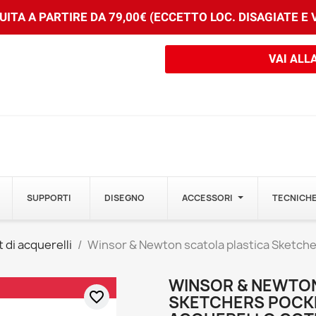
ITA A PARTIRE DA 79,00€ (ECCETTO LOC. DISAGIATE E
VAI ALL
SUPPORTI
DISEGNO
ACCESSORI
TECNICHE
 di acquerelli
Winsor & Newton scatola plastica Sketch
WINSOR & NEWTON
favorite_border
SKETCHERS POCKE