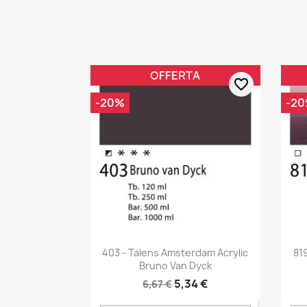
OFFERTA
favorite_border
-20%
-2
403 - Talens Amsterdam Acrylic
81
Bruno Van Dyck
5,34 €
6,67 €