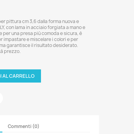
er pittura cm 3,6 dalla forma nuova e
, con lama in acciaio forgiata a mano e
le per una presa più comoda e sicura, è
per impastare e miscelare i colori e per
ama garantisce il risultato desiderato.
tà prezzo.
I AL CARRELLO
Commenti (0)