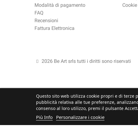
Modalità di pagamento
Cookie
FAQ
Recensioni
Fattura Elettronica
2026 Be Art srls tutti i diritti sono riservati
Questo sito web utilizza cookie propri e di terze p
pubblicità relativa alle tue preferenze, analizzand
consenso al loro utilizzo, premi il pulsante Accett
Più Info
Personalizzare i cookie