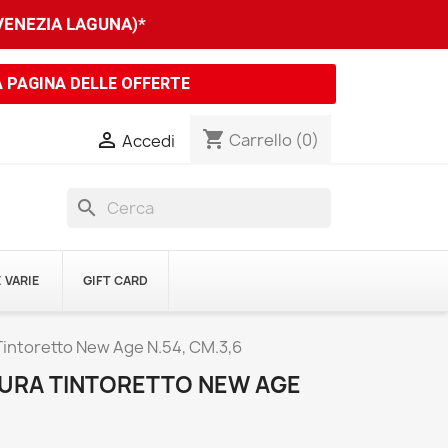
 VENEZIA LAGUNA)*
A PAGINA DELLE OFFERTE
shopping_cart

Carrello
(0)
Accedi
search
 VARIE
GIFT CARD
 Tintoretto New Age N.54, CM.3,6
TURA TINTORETTO NEW AGE