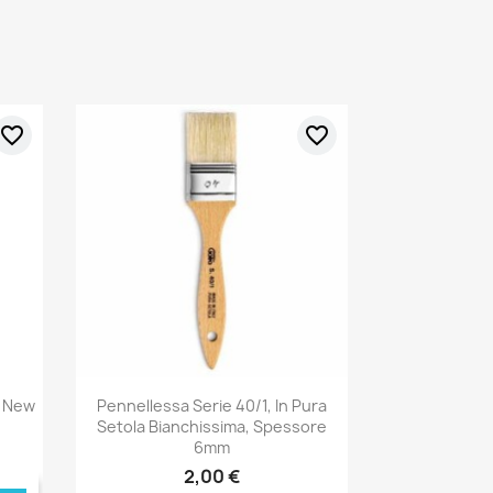
favorite_border
favorite_border
o New
Pennellessa Serie 40/1, In Pura
Setola Bianchissima, Spessore
6mm
2,00 €