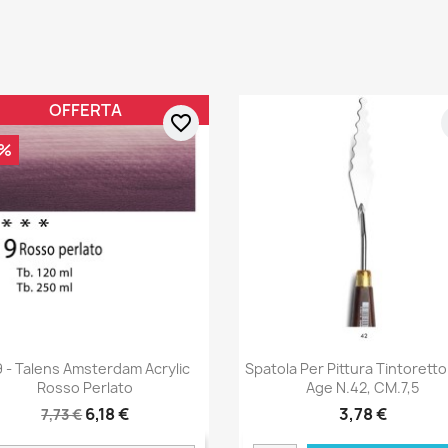
OFFERTA
favorite_border
0%
9 - Talens Amsterdam Acrylic
Spatola Per Pittura Tintorett
Rosso Perlato
Age N.42, CM.7,5
6,18 €
3,78 €
7,73 €