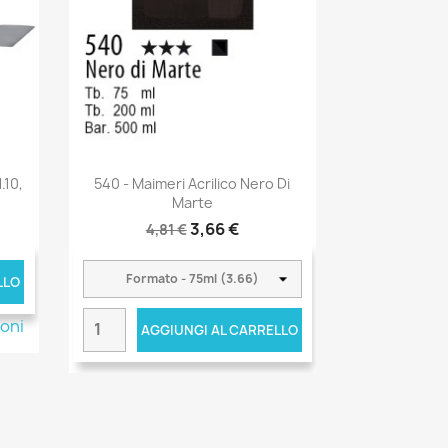
.10,
540 - Maimeri Acrilico Nero Di
Marte
3,66 €
4,81 €
LLO
ioni
AGGIUNGI AL CARRELLO