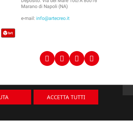
Deposito: Via del Mare 100/A 80016
Marano di Napoli (NA)
e-mail:
info@artecreo.it
IUTA
ACCETTA TUTTI