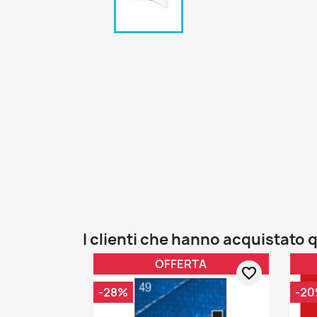
I clienti che hanno acquistat
OFFERTA
favorite_border
-28%
-2