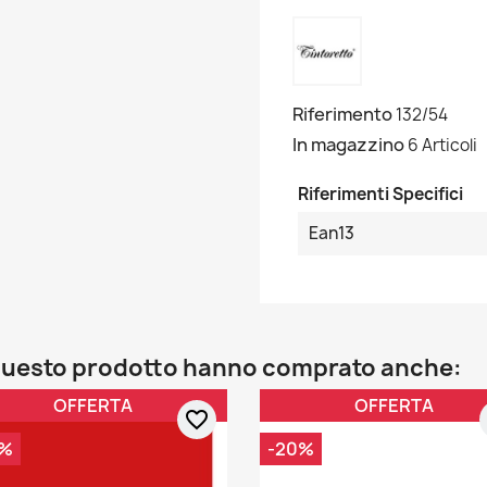
Riferimento
132/54
In magazzino
6 Articoli
Riferimenti Specifici
Ean13
o questo prodotto hanno comprato anche:
OFFERTA
OFFERTA
favorite_border
0%
-20%