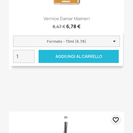
Vernice Damar Maimeri
6,78 €
8,47 €
AGGIUNGI AL CARRELLO
favorite_border