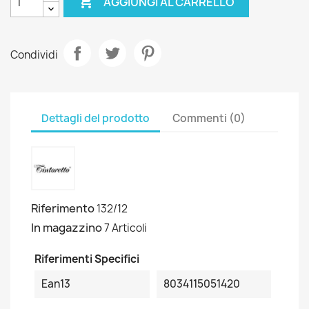

AGGIUNGI AL CARRELLO
Condividi
Dettagli del prodotto
Commenti (0)
Riferimento
132/12
In magazzino
7 Articoli
Riferimenti Specifici
Ean13
8034115051420