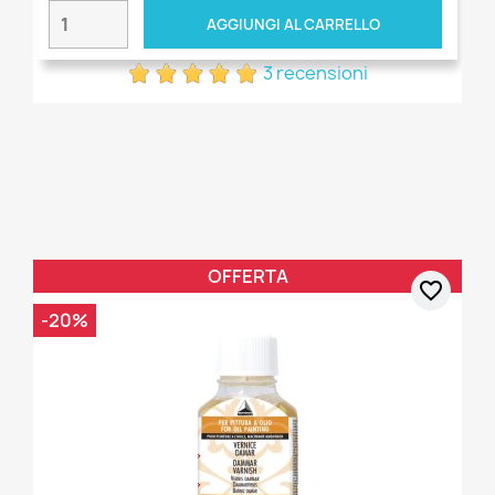
AGGIUNGI AL CARRELLO
3 recensioni
OFFERTA
favorite_border
-20%