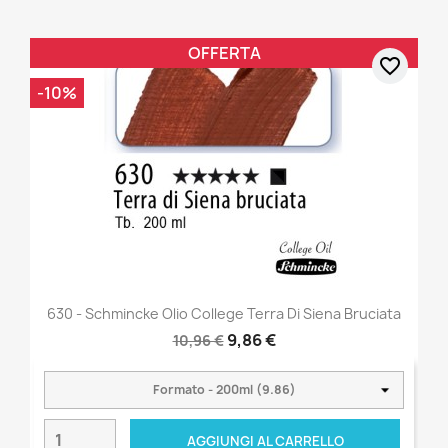
OFFERTA
favorite_border
-10%
630 - Schmincke Olio College Terra Di Siena Bruciata
9,86 €
10,96 €
AGGIUNGI AL CARRELLO