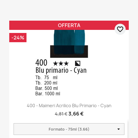
OFFERTA
favorite_border
-24%
400 - Maimeri Acrilico Blu Primario - Cyan
3,66 €
4,81 €