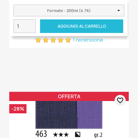
AGGIUNGI AL CARRELLO
1 recensione
OFFERTA
favorite_border
-28%