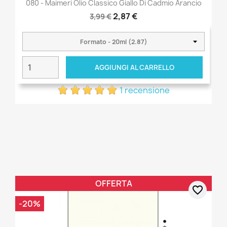
080 - Maimeri Olio Classico Giallo Di Cadmio Arancio
2,87 €
3,99 €
AGGIUNGI AL CARRELLO
1 recensione
OFFERTA
favorite_border
-20%