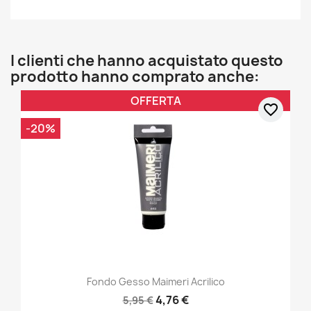
I clienti che hanno acquistato questo
prodotto hanno comprato anche:
OFFERTA
favorite_border
-20%
Fondo Gesso Maimeri Acrilico
4,76 €
5,95 €