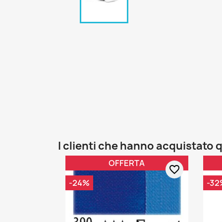
I clienti che hanno acquistat
OFFERTA
favorite_border
-24%
-32