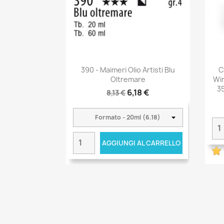
390 - Maimeri Olio Artisti Blu
C
Oltremare
Wi
3
6,18 €
8,13 €
AGGIUNGI AL CARRELLO