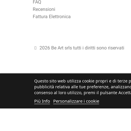
FAQ
Recensioni
Fattura Elettronica
2026 Be Art srls tutti i diritti sono riservati
Questo sito web utilizza cookie propri e di terze p
pubblicità relativa alle tue preferenze, analizzand
consenso al loro utilizzo, premi il pulsante Accett
Più Info
Personalizzare i cookie