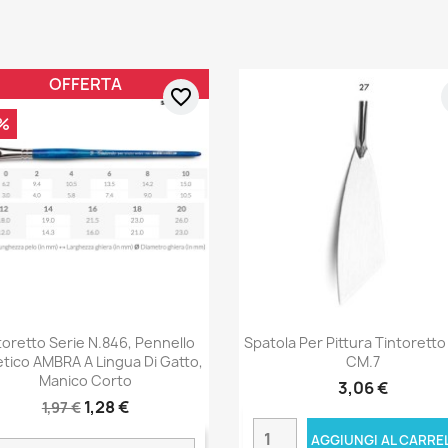
OFFERTA
favorite_border
%
toretto Serie N.846, Pennello
Spatola Per Pittura Tintoretto
etico AMBRA A Lingua Di Gatto,
CM.7
Manico Corto
3,06 €
1,28 €
1,97 €
AGGIUNGI AL CARRE