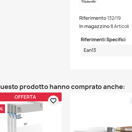
Riferimento
132/19
In magazzino
8 Articoli
Riferimenti Specifici
Ean13
o questo prodotto hanno comprato anche:
OFFERTA
favorite_border
%