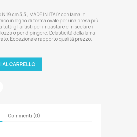
o N.19 cm 3,3 , MADE IN ITALY con lama in
ico in legno di forma ovale per una presa più
 tutti gli artisti per impastare e miscelare i
volozza o per dipingere. L'elasticità della lama
erato. Eccezionale rapporto qualità prezzo.
I AL CARRELLO
Commenti (0)