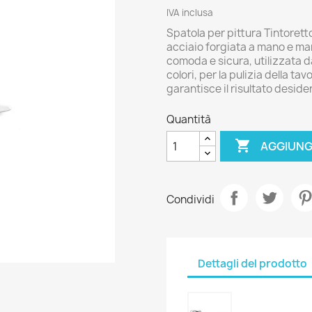
IVA inclusa
Spatola per pittura Tintorett
acciaio forgiata a mano e man
comoda e sicura, utilizzata da
colori, per la pulizia della ta
garantisce il risultato desid
Quantità

AGGIUNG
Condividi
Dettagli del prodotto