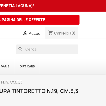
 VENEZIA LAGUNA)*
A PAGINA DELLE OFFERTE
shopping_cart

Carrello
(0)
Accedi
search
 VARIE
GIFT CARD
 N.19, CM.3,3
URA TINTORETTO N.19, CM.3,3