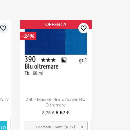
OFFERTA
favorite_border
favorite_border
-24%
 N.27,
390 - Maimeri Brera Acrylic Blu
Oltremare
6,67 €
8,78 €
LLO