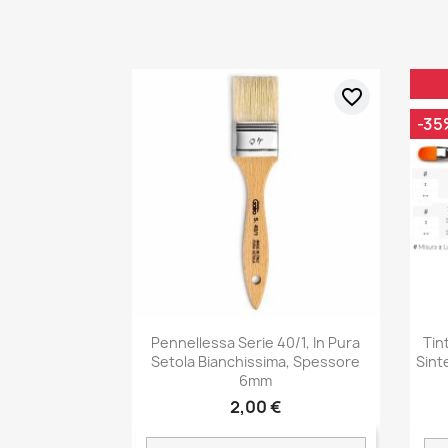
favorite_border
-35
Pennellessa Serie 40/1, In Pura
Tin
Setola Bianchissima, Spessore
Sint
6mm
2,00 €