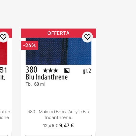
OFFERTA
favorite_border
favorite_border
-24%
inton
380 - Maimeri Brera Acrylic Blu
zione
Indanthrene
9,47 €
12,46 €