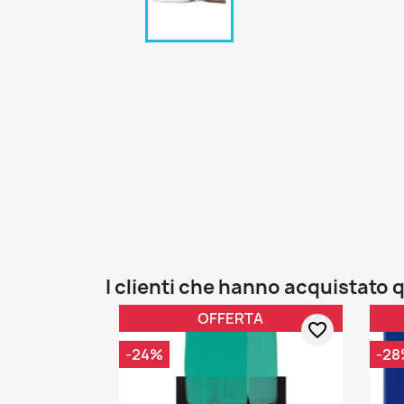
I clienti che hanno acquistat
OFFERTA
favorite_border
-24%
-28