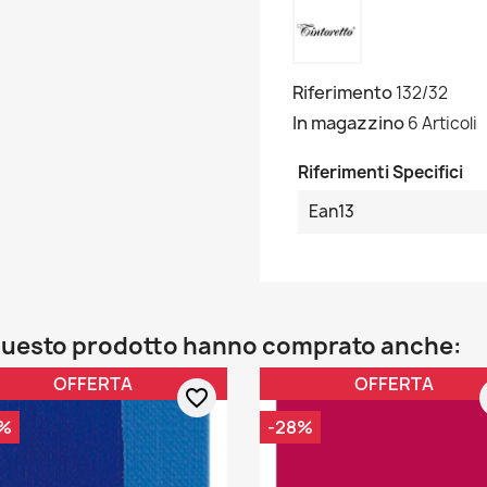
Riferimento
132/32
In magazzino
6 Articoli
Riferimenti Specifici
Ean13
o questo prodotto hanno comprato anche:
OFFERTA
OFFERTA
favorite_border
%
-28%