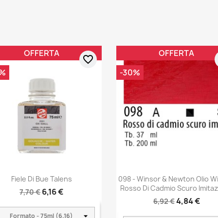
OFFERTA
OFFERTA
favorite_border
0%
-30%
Fiele Di Bue Talens
098 - Winsor & Newton Olio W
Rosso Di Cadmio Scuro Imita
6,16 €
7,70 €
4,84 €
6,92 €