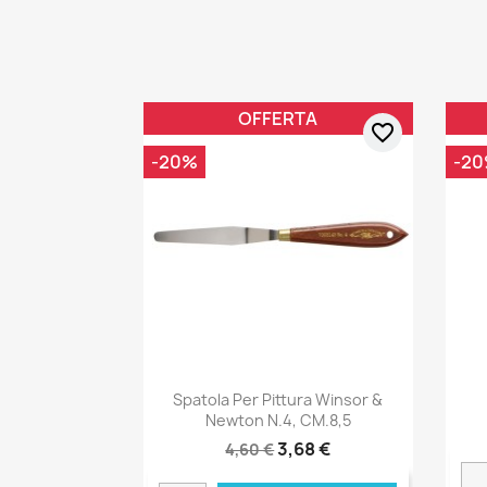
OFFERTA
favorite_border
-20%
-2
Spatola Per Pittura Winsor &
Newton N.4, CM.8,5
3,68 €
4,60 €