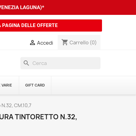
 VENEZIA LAGUNA)*
A PAGINA DELLE OFFERTE
shopping_cart

Carrello
(0)
Accedi
search
 VARIE
GIFT CARD
 N.32, CM.10,7
URA TINTORETTO N.32,