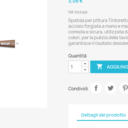
3,06 €
IVA inclusa
Spatola per pittura Tintorett
acciaio forgiata a mano e man
comoda e sicura, utilizzata da
colori, per la pulizia della ta
garantisce il risultato desid
Quantità

AGGIUNG
Condividi
Dettagli del prodotto