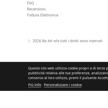
FAQ
Recensioni
Fattura Elettronica
2026 Be Art srls tutti i diritti sono riservati
Questo sito web utilizza cookie propri e di terze p
pubblicità relativa alle tue preferenze, analizzand
consenso al loro utilizzo, premi il pulsante Accett
Più Info
Personalizzare i cookie