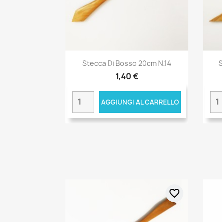
Stecca Di Bosso 20cm N.14
1,40 €
AGGIUNGI AL CARRELLO
favorite_border