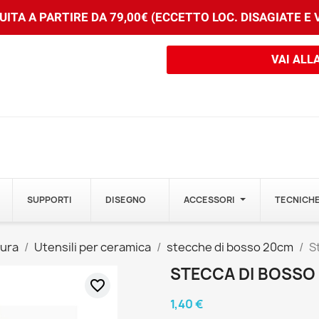
ITA A PARTIRE DA 79,00€ (ECCETTO LOC. DISAGIATE E
VAI ALL
SUPPORTI
DISEGNO
ACCESSORI
TECNICHE
tura
Utensili per ceramica
stecche di bosso 20cm
S
STECCA DI BOSSO
favorite_border
1,40 €