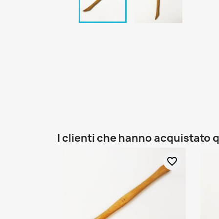
I clienti che hanno acquistat
favorite_border