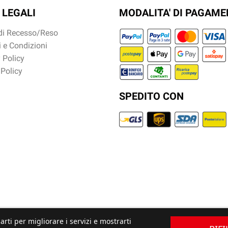
 LEGALI
MODALITA' DI PAGAM
 di Recesso/Reso
 e Condizioni
 Policy
 Policy
SPEDITO CON
arti per migliorare i servizi e mostrarti