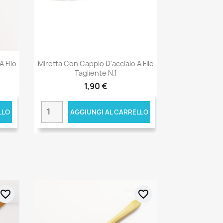
 Filo
Miretta Con Cappio D'acciaio A Filo
Tagliente N.1
1,90 €
LLO
AGGIUNGI AL CARRELLO
favorite_border
favorite_border