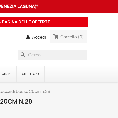
 VENEZIA LAGUNA)*
A PAGINA DELLE OFFERTE
shopping_cart

Carrello
(0)
Accedi
search
 VARIE
GIFT CARD
tecca di bosso 20cm n.28
 20CM N.28