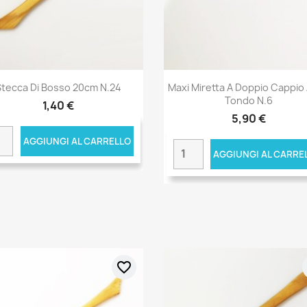
Stecca Di Bosso 20cm N.24
Maxi Miretta A Doppio Cappio A
Tondo N.6
1,40 €
5,90 €
AGGIUNGI AL CARRELLO
AGGIUNGI AL CARRE
favorite_border