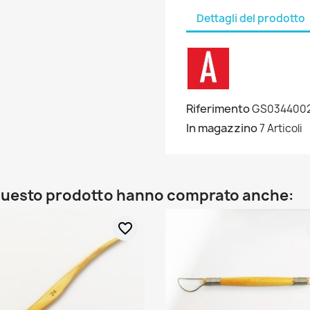
Dettagli del prodotto
Riferimento
GS034400
In magazzino
7 Articoli
o questo prodotto hanno comprato anche:
favorite_border