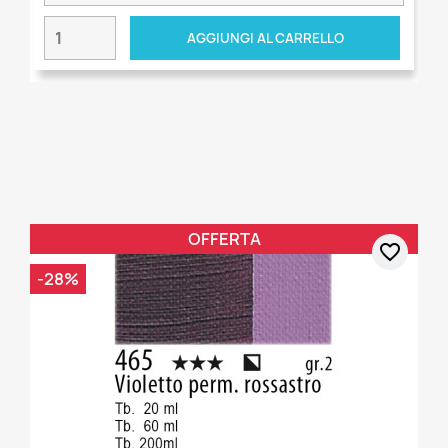
AGGIUNGI AL CARRELLO
OFFERTA
favorite_border
-28%