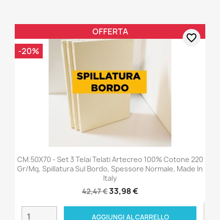
OFFERTA
favorite_border
-20%
CM.50X70 - Set 3 Telai Telati Artecreo 100% Cotone 220
Gr/mq, Spillatura Sul Bordo, Spessore Normale, Made In
Italy
33,98 €
42,47 €
AGGIUNGI AL CARRELLO