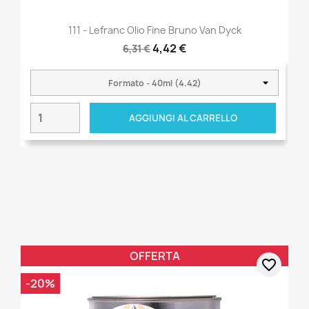
111 - Lefranc Olio Fine Bruno Van Dyck
4,42 €
6,31 €
AGGIUNGI AL CARRELLO
OFFERTA
favorite_border
-20%