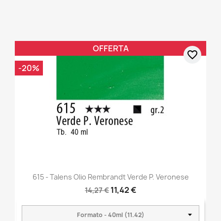
OFFERTA
favorite_border
-20%
615 - Talens Olio Rembrandt Verde P. Veronese
11,42 €
14,27 €