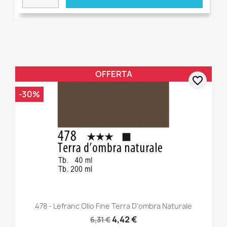
OFFERTA
favorite_border
-30%
478 - Lefranc Olio Fine Terra D'ombra Naturale
4,42 €
6,31 €