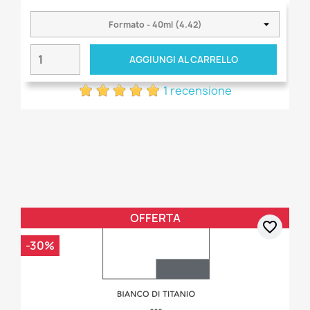
AGGIUNGI AL CARRELLO
1 recensione
OFFERTA
favorite_border
-30%