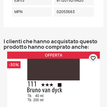
Ean13
8712079219420
MPN
02053663
I clienti che hanno acquistato questo
prodotto hanno comprato anche:
OFFERTA
favorite_border
-30%