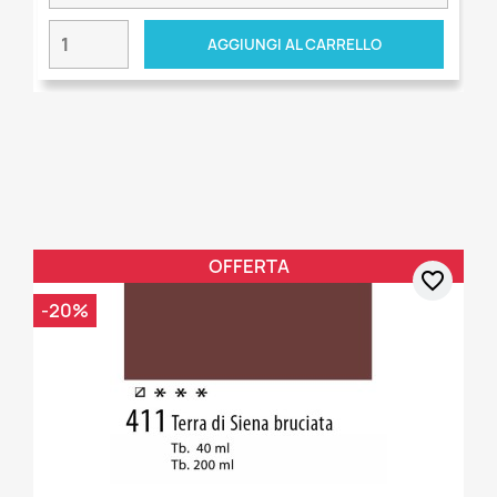
AGGIUNGI AL CARRELLO
OFFERTA
favorite_border
-20%