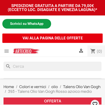
SPEDIZIONE GRATUITA A PARTIRE DA 79,00€
(ECCETTO LOC. DISAGIATE E VENEZIA LAGUNA)*
Scrivici su WhatsApp
VAI ALLA PAGINA DELLE OFFERTE


shopping_cart
(0)
search
Home
Colori e vernici
olio
Talens Olio Van Gogh
393 - Talens Olio Van Gogh Rosso azoico medio
OFFERTA
favorite_border