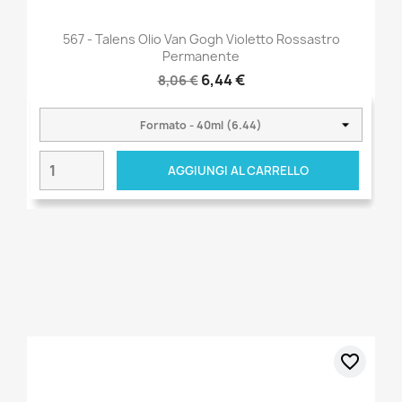
567 - Talens Olio Van Gogh Violetto Rossastro
Permanente
6,44 €
8,06 €
AGGIUNGI AL CARRELLO
favorite_border