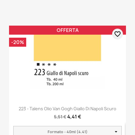
OFFERTA
favorite_border
-20%
223 - Talens Olio Van Gogh Giallo Di Napoli Scuro
4,41 €
5,51 €