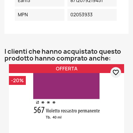
Ean13
8712079219451
MPN
02053933
I clienti che hanno acquistato questo
prodotto hanno comprato anche:
OFFERTA
favorite_border
-20%