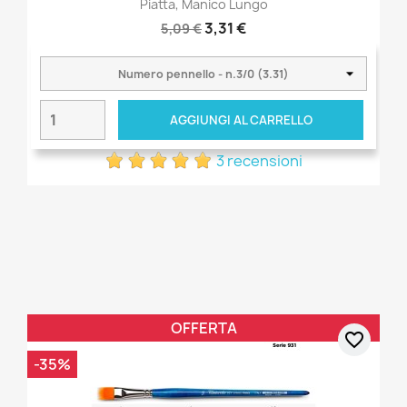
Piatta, Manico Lungo
3,31 €
5,09 €
AGGIUNGI AL CARRELLO
3 recensioni
OFFERTA
favorite_border
-35%