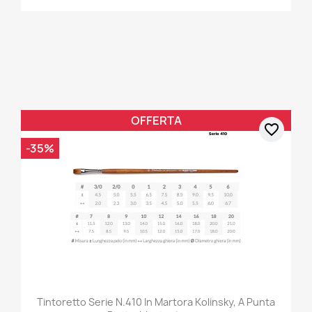
OFFERTA
favorite_border
-35%
Tintoretto Serie N.410 In Martora Kolinsky, A Punta