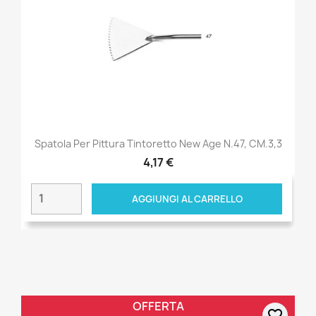
Spatola Per Pittura Tintoretto New Age N.47, CM.3,3
4,17 €
AGGIUNGI AL CARRELLO
OFFERTA
favorite_border