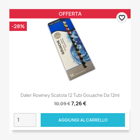
OFFERTA
favorite_border
-28%
Daler Rowney Scatola 12 Tubi Gouache Da 12ml
7,26 €
10,09 €
AGGIUNGI AL CARRELLO