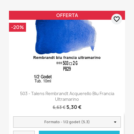
OFFERTA
favorite_border
-20%
503 - Talens Rembrandt Acquerello Blu Francia
Ultramarino
5,30 €
6,63 €