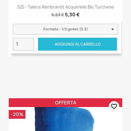
522 - Talens Rembrandt Acquerello Blu Turchese
5,30 €
6,63 €
AGGIUNGI AL CARRELLO
OFFERTA
favorite_border
-20%