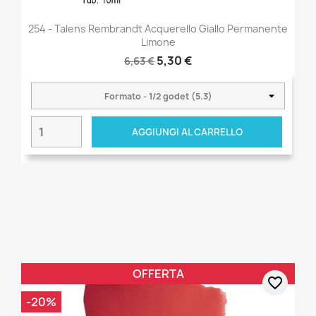
254 - Talens Rembrandt Acquerello Giallo Permanente
Limone
5,30 €
6,63 €
AGGIUNGI AL CARRELLO
OFFERTA
favorite_border
-20%