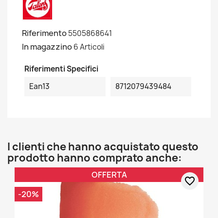
Riferimento
5505868641
In magazzino
6 Articoli
Riferimenti Specifici
Ean13
8712079439484
I clienti che hanno acquistato questo
prodotto hanno comprato anche:
OFFERTA
favorite_border
-20%