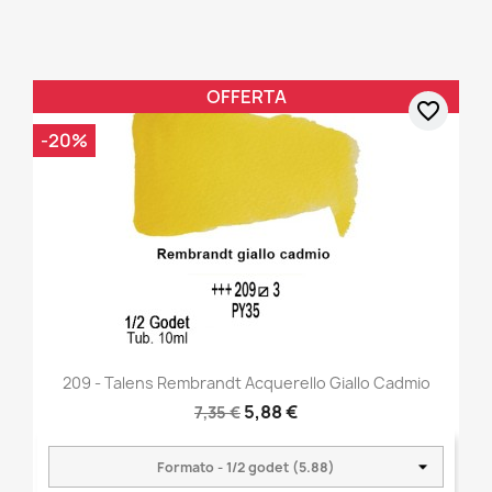
OFFERTA
favorite_border
-20%
209 - Talens Rembrandt Acquerello Giallo Cadmio
5,88 €
7,35 €