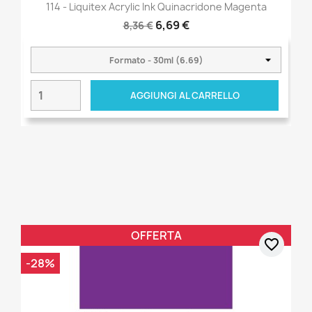
114 - Liquitex Acrylic Ink Quinacridone Magenta
6,69 €
8,36 €
AGGIUNGI AL CARRELLO
OFFERTA
favorite_border
-28%