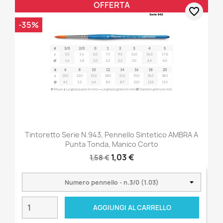
OFFERTA
favorite_border
-35%
Tintoretto Serie N.943, Pennello Sintetico AMBRA A
Punta Tonda, Manico Corto
1,03 €
1,58 €
AGGIUNGI AL CARRELLO