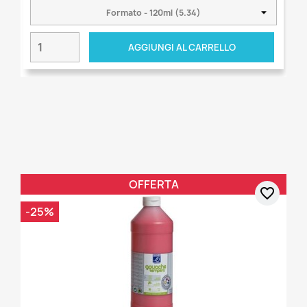
AGGIUNGI AL CARRELLO
OFFERTA
favorite_border
-25%