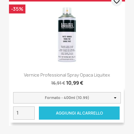
favorite_border
-35%
Vernice Professional Spray Opaca Liquitex
10,99 €
16,91 €
AGGIUNGI AL CARRELLO