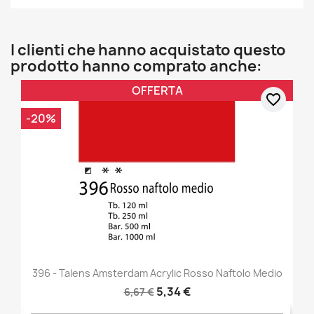
I clienti che hanno acquistato questo
prodotto hanno comprato anche:
OFFERTA
favorite_border
-20%
396 - Talens Amsterdam Acrylic Rosso Naftolo Medio
5,34 €
6,67 €