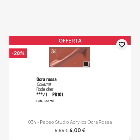
OFFERTA
favorite_border
-28%
034 - Pebeo Studio Acrylics Ocra Rossa
4,00 €
5,55 €