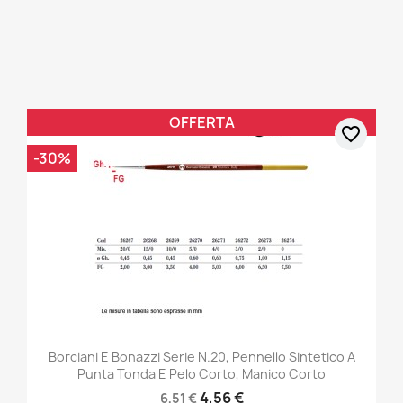
OFFERTA
favorite_border
-30%
Borciani E Bonazzi Serie N.20, Pennello Sintetico A
Punta Tonda E Pelo Corto, Manico Corto
4,56 €
6,51 €