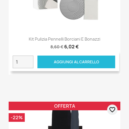
Kit Pulizia Pennelli Borciani E Bonazzi
6,02 €
8,60 €
AGGIUNGI AL CARRELLO
OFFERTA
favorite_border
-22%