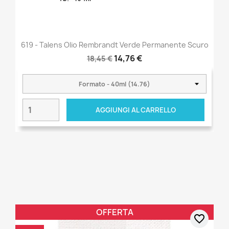
619 - Talens Olio Rembrandt Verde Permanente Scuro
14,76 €
18,45 €
AGGIUNGI AL CARRELLO
OFFERTA
favorite_border