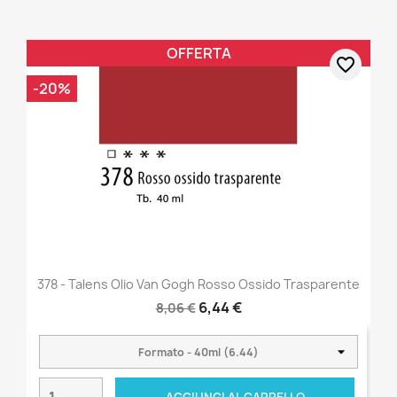
OFFERTA
favorite_border
-20%
378 - Talens Olio Van Gogh Rosso Ossido Trasparente
6,44 €
8,06 €