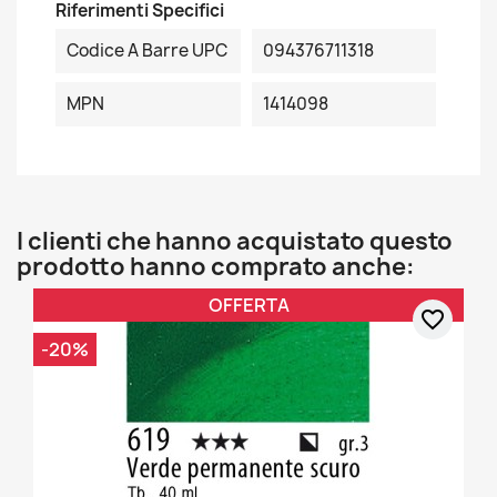
Riferimenti Specifici
Codice A Barre UPC
094376711318
MPN
1414098
I clienti che hanno acquistato questo
prodotto hanno comprato anche:
OFFERTA
favorite_border
-20%