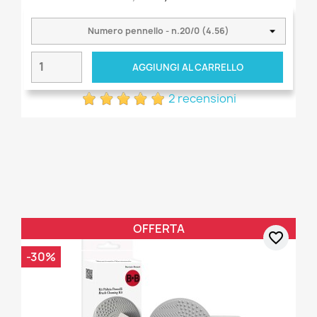
AGGIUNGI AL CARRELLO
2 recensioni
OFFERTA
favorite_border
-30%