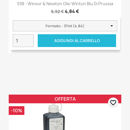
538 - Winsor & Newton Olio Winton Blu Di Prussia
4,84 €
6,92 €
AGGIUNGI AL CARRELLO
OFFERTA
favorite_border
-10%